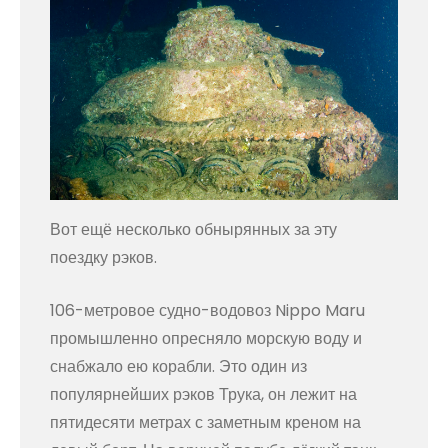
Вот ещё несколько обнырянных за эту
поездку рэков.
106-метровое судно-водовоз Nippo Maru
промышленно опресняло морскую воду и
снабжало ею корабли. Это один из
популярнейших рэков Трука, он лежит на
пятидесяти метрах с заметным креном на