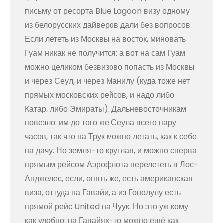
письму от ресорта Blue Lagoon визу одному
из белорусских дайверов дали без вопросов.
Если лететь из Москвы на восток, миновать
Гуам никак не получится: а вот на сам Гуам
можно целиком безвизово попасть из Москвы
и через Сеул, и через Манилу (куда тоже нет
прямых московских рейсов, и надо либо
Катар, либо Эмираты). Дальневосточникам
повезло: им до того же Сеула всего пару
часов, так что на Трук можно летать, как к себе
на дачу. Но земля-то круглая, и можно сперва
прямым рейсом Аэрофлота перелететь в Лос-
Анджелес, если, опять же, есть американская
виза, оттуда на Гавайи, а из Гонолулу есть
прямой рейс United на Чуук. Но это уж кому
как удобно: на Гавайях-то можно ещё как