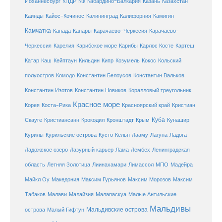
Кабардино-Балкария
Казахстан
Йоханнесбург
КПДР
КФ
Казань
Каинды
Кайос-Кочинос
Калининград
Калифорния
Камигин
Камчатка
Карачаево-Черкесия
Канада
Канары
Карачаево-
Карибское море
Карибы
Черкессия
Карелия
Карлос Косте
Картеш
Катар
Каш
Кипр
Кейптаун
Кильдин
Козумель
Кокос
Кольский
полуостров
Комодо
Константин Белоусов
Константин Вальков
Константин Изотов
Константин Новиков
Коралловый треугольник
Красное море
Корея
Коста-Рика
Красноярский край
Кристиан
Куба
Крым
Скауге
Кристиансанн
Крокодил
Кронштадт
Кунашир
Курилы
Курильские острова
Кусто
Кёльн
Лааму
Лагуна
Ладога
Ладожское озеро
Лазурный карьер
Лама
Лембех
Ленинградская
Летняя Золотица
область
Лиинахамари
Лимассол
МПО
Мадейра
Майкл Оу
Македония
Максим Гурьянов
Максим Морозов
Максим
Малайзия
Табаков
Малави
Малапаскуа
Малые Антильские
Мальдивы
Мальдивские острова
острова
Малый Гифтун