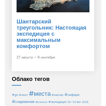
Шантарский
треугольник: Настоящая
экспедиция с
максимальным
комфортом
27 августа — 6 сентября
Облако тегов
#места
#сафари
#go
#news
#партнёр
#снаряжение
#экспедиция
12+
#учиться
50 Bar
2025