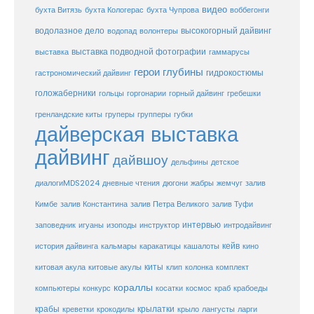
видео
бухта Витязь
бухта Кологерас
бухта Чупрова
воббегонги
водолазное дело
высокогорный дайвинг
водопад
волонтеры
выставка
выставка подводной фотографии
гаммарусы
герои глубины
гидрокостюмы
гастрономический дайвинг
голожаберники
горгонарии
горный дайвинг
гребешки
гольцы
груперы
губки
гренландские киты
групперы
дайверская выставка
дайвинг
дайвшоу
дельфины
детское
диалогиMDS2024
дневные чтения
дюгони
жабры
жемчуг
залив
Кимбе
залив Константина
залив Петра Великого
залив Туфи
заповедник
интервью
игуаны
изоподы
инструктор
интродайвинг
кейв
кальмары
каракатицы
история дайвинга
кашалоты
кино
киты
китовые акулы
китовая акула
клип
колонка
комплект
кораллы
компьютеры
косатки
космос
конкурс
краб
крабоеды
крабы
крокодилы
крылатки
лангусты
креветки
крыло
ларги