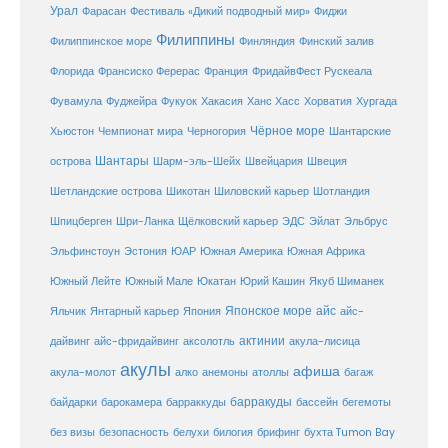
Урал
Фарасан
Фестиваль «Дикий подводный мир»
Фиджи
Филиппины
Филиппинское море
Финляндия
Финский залив
Флорида
Франсиско Ферерас
Франция
ФридайвФест Рускеала
Фувамула
Хургада
Фуджейра
Фукуок
Хакасия
Ханс Хасс
Хорватия
Чёрное море
Чемпионат мира
Шантарские
Хьюстон
Черногория
Шантары
острова
Шарм-эль-Шейх
Швейцария
Швеция
Шетландские острова
Шикотан
Шиловский карьер
Шотландия
Шпицберген
Шри-Ланка
Щёлковский карьер
ЭДС
Эйлат
Эльбрус
ЮАР
Эльфинстоун
Эстония
Южная Америка
Южная Африка
Юкатан
Юрий Кашин
Южный Лейте
Южный Мале
Якуб Шиманек
Японское море
айс
Яльчик
Янтарный карьер
Япония
айс-
актинии
акула-лисица
дайвинг
айс-фридайвинг
аксолотль
акулы
афиша
анемоны
акула-молот
алко
атоллы
багаж
барракуды
бассейн
байдарки
барокамера
барраккуды
бегемоты
белухи
брифинг
без визы
безопасность
билогия
бухта Tumon Bay