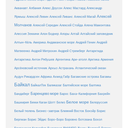
Александр
Акванавт
Албания
Алекс Доусон
Алекс Мастард
Алексей
Ярмыш
Алексей Левин
Алексей Ливанс
Алексей Магай
Молчанов
Алексей Середин
Алексей Стойда
Алена Мамонтова
Алтай
Алессия Зеккини
Алон Боднер
Алоры
Алтайский заповедник
Алтын-Кёль
Америка
Андаманское море
Андрей Генин
Андрей
Антарктида
Матвеенко
Андрей Митрохин
Андрей Стремберг
Армения
Антарктика
Антон Рябушев
Аргентина
Ари-атолл
Арктика
Атлантический океан
Арсёновский источник
Архыз
Астрахань
Ахмед Габр
Багамы
Аудун Рикардсен
Африка
Багамские острова
Байкал
БайкалТек
Балтика
Баликазаг
Балтийское море
Баренцево море
Бандаберг
Барос
Баха-Калифорния
Бахрейн
Белое море
Башкирия
Бекки Каган Шотт
Белиз
Белоруссия
Белый тюлень
Бизнес-завтрак
Ближний Восток
Бонэйр
Борис
Бергман
Борис Эйдис
Боро-Боро
Боровно
Ботсвана
Бохол