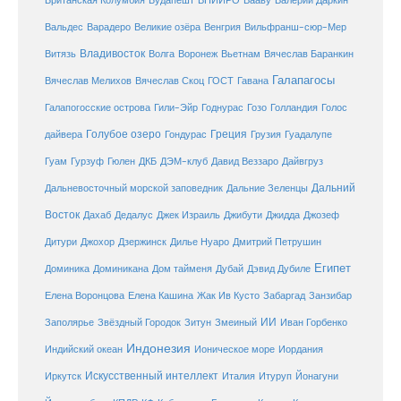
Британская Колумбия
Будапешт
ВНИИРО
Вааву
Валерий Даркин
Венгрия
Вальдес
Варадеро
Великие озёра
Вильфранш-сюр-Мер
Владивосток
Волга
Витязь
Воронеж
Вьетнам
Вячеслав Баранкин
Галапагосы
Вячеслав Мелихов
Вячеслав Скоц
ГОСТ
Гавана
Галапогосские острова
Гили-Эйр
Годнурас
Гозо
Голландия
Голос
Голубое озеро
Греция
Гуадалупе
дайвера
Гондурас
Грузия
Гуам
ДКБ
Гурзуф
Гюлен
ДЭМ-клуб
Давид Веззаро
Дайвгруз
Дальний
Дальневосточный морской заповедник
Дальние Зеленцы
Восток
Дахаб
Дедалус
Джек Израиль
Джибути
Джидда
Джозеф
Дитури
Джохор
Дзержинск
Дилье Нуаро
Дмитрий Петрушин
Египет
Доминика
Доминикана
Дом тайменя
Дубай
Дэвид Дубиле
Елена Кашина
Елена Воронцова
Жак Ив Кусто
Забаргад
Занзибар
ИИ
Заполярье
Звёздный Городок
Зитун
Змеиный
Иван Горбенко
Индонезия
Индийский океан
Ионическое море
Иордания
Искусственный интеллект
Иркутск
Италия
Итуруп
Йонагуни