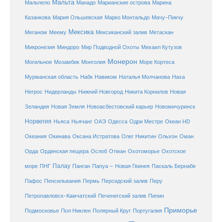
Мальта
Мальпело
Манадо
Марианские острова
Марина
Мачу-Пикчу
Казанкова
Мария Ольшевская
Марко Монтальдо
Мексика
Мексиканский залив
Меганом
Меему
Метаскан
Микронезия
Миндоро
Мир Подводной Охоты
Михаил Кутузов
Монерон
Монголия
Могильное
Мозамбик
Море Кортеса
Мурманская область
Набк
Навиком
Наталья Молчанова
Наха
Негрос
Нидерланды
Нижний Новгород
Никита Корнилов
Новая
Зеландия
Новая Земля
Новоасбестовский карьер
Новомичуринск
Норвегия
Океан HD
Ньяса
Ньячанг
ОАЭ
Одесса
Одри Местре
Океания
Окинава
Оксана Истратова
Олег Никитин
Ольхон
Оман
Охотоморье
Охотское
Орда
Ординская пещера
Ослоб
Отман
море
Палау
Папуа – Новая Гвинея
ПНГ
Панган
Паскаль Бернабе
Перу
Пафос
Пенсильвания
Пермь
Персидский залив
Петропавловск-Камчатский
Печенегский залив
Пипин
Приморье
Полярный Круг
Подмосковье
Пол Никлен
Португалия