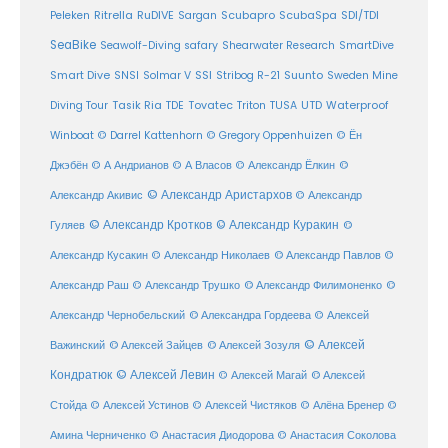
Ritrella
RuDIVE
Peleken
Sargan
Scubapro
ScubaSpa
SDI/TDI
SeaBike
Seawolf-Diving safary
Shearwater Research
SmartDive
SSI
Suunto
Smart Dive
SNSI
Solmar V
Stribog R-21
Sweden Mine
Diving Tour
Tasik Ria
TDE
Tovatec
Triton
TUSA
UTD
Waterproof
Winboat
© Darrel Kattenhorn
© Gregory Oppenhuizen
© Ён
Джэбён
© А Андрианов
© А Власов
© Александр Ёлкин
©
© Александр Аристархов
Александр Акивис
© Александр
© Александр Кротков
© Александр Куракин
Гуляев
©
Александр Кусакин
© Александр Николаев
© Александр Павлов
©
Александр Раш
© Александр Трушко
© Александр Филимоненко
©
Александр Чернобельский
© Александра Гордеева
© Алексей
© Алексей
© Алексей Зайцев
Важинский
© Алексей Зозуля
Кондратюк
© Алексей Левин
© Алексей
© Алексей Магай
Стойда
© Алексей Устинов
© Алексей Чистяков
© Алёна Бренер
©
Амина Черниченко
© Анастасия Диодорова
© Анастасия Соколова