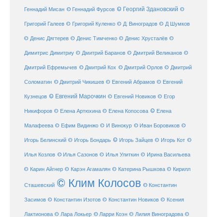
Геннадий Мисан
© Геннадий Фурсов
© Георгий Здановский
©
Григорий Галеев
© Григорий Куленко
© Д. Виноградов
© Д Шумков
© Денис Дягтерев
© Денис Тимченко
© Денис Хрусталёв
©
Димитрис Димитриу
© Дмитрий Баранов
© Дмитрий Великанов
©
© Дмитрий Орлов
Дмитрий Ефремычев
© Дмитрий Кох
© Дмитрий
Соломатин
© Дмитрий Чикишев
© Евгений Абрамов
© Евгений
© Евгений Марочкин
Кузнецов
© Евгений Новиков
© Егор
© Елена
Никифоров
© Елена Артюхина
© Елена Копосова
Малафеева
© Иван Боровиков
© Ефим Видинжо
© И Винокур
©
© Игорь Зайцев
Игорь Белинский
© Игорь Бондарь
© Игорь Кот
©
Илья Козлов
© Илья Сазонов
© Илья Улиткин
© Ирина Васильева
© Карин Айгнер
© Карэн Агамалян
© Катерина Рышкова
© Кирилл
© Клим Колосов
Сташевский
© Константин
Засимов
© Константин Изотов
© Константин Новиков
© Ксения
© Ларри Коэн
Лактионова
© Лара Локьер
© Лилия Виноградова
©