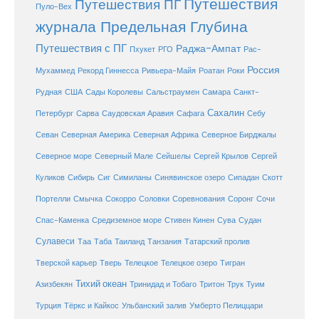
Путешествия
Путешествия ПГ
Пуло-Вех
журнала Предельная Глубина
Путешествия с ПГ
Раджа-Ампат
Пхукет
РГО
Рас-
Россия
Мухаммед
Рекорд Гиннесса
Ривьера-Майя
Роатан
Роки
США
Сады Королевы
Рудная
Сальстраумен
Самара
Санкт-
Сахалин
Саудовская Аравия
Себу
Петербург
Сарва
Сафага
Севан
Северная Америка
Северная Африка
Северное Бирджалы
Сейшелы
Северное море
Северный Мале
Сергей Крылов
Сергей
Куликов
Сибирь
Сиг
Симиланы
Синявинское озеро
Сипадан
Скотт
Соловки
Соревнования
Портелли
Смычка
Сокорро
Соронг
Сочи
Средиземное море
Спас-Каменка
Стивен Кинен
Сува
Судан
Сулавеси
Таиланд
Таа
Таба
Танзания
Татарский пролив
Телецкое озеро
Тверской карьер
Тверь
Телецкое
Тигран
Тихий океан
Трук
Азизбекян
Тринидад и Тобаго
Тритон
Туим
Турция
Тёркс и Кайкос
Ульбанский залив
Умберто Пелиццари