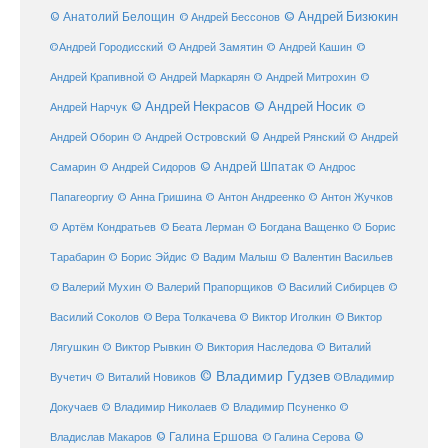
© Анатолий Белощин
© Андрей Бизюкин
© Андрей Бессонов
©
©Андрей Городисский
© Андрей Замятин
© Андрей Кашин
Андрей Крапивной
©
© Андрей Маркарян
© Андрей Митрохин
© Андрей Некрасов
© Андрей Носик
Андрей Нарчук
©
© Андрей Рянский
Андрей Оборин
© Андрей Островский
© Андрей
© Андрей Шпатак
Самарин
© Андрей Сидоров
© Андрос
Папагеоргиу
© Анна Гришина
© Антон Андреенко
© Антон Жучков
© Беата Лерман
© Артём Кондратьев
© Богдана Ващенко
© Борис
Тарабарин
© Борис Эйдис
© Вадим Малыш
© Валентин Васильев
© Валерий Мухин
© Валерий Прапорщиков
© Василий Сибирцев
©
© Виктор
Василий Соколов
© Вера Толкачева
© Виктор Иголкин
Лягушкин
© Виктор Рывкин
© Виктория Наследова
© Виталий
© Владимир Гудзев
Вучетич
© Виталий Новиков
©Владимир
Докучаев
© Владимир Николаев
© Владимир Псуненко
©
© Галина Ершова
© Галина Серова
©
Владислав Макаров