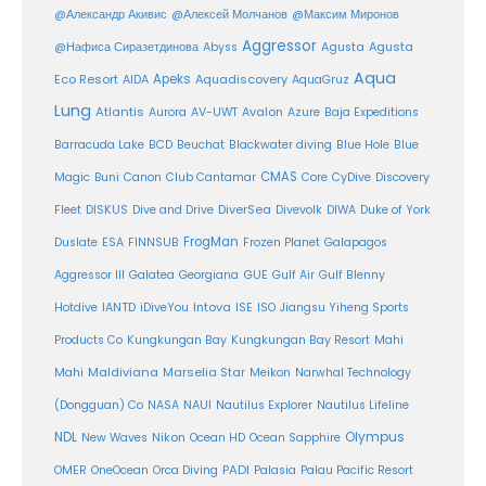
@Александр Акивис
@Алексей Молчанов
@Максим Миронов
Aggressor
Agusta
@Нафиса Сиразетдинова
Abyss
Agusta
Aqua
Eco Resort
Apeks
Aquadiscovery
AIDA
AquaGruz
Lung
Atlantis
Aurora
AV-UWT
Avalon
Azure
Baja Expeditions
Barracuda Lake
BCD
Beuchat
Blackwater diving
Blue Hole
Blue
CMAS
Magic
Buni
Canon
Club Cantamar
Core
CyDive
Discovery
DiverSea
Fleet
DISKUS
Dive and Drive
Divevolk
DIWA
Duke of York
FrogMan
Duslate
ESA
FINNSUB
Frozen Planet
Galapagos
Aggressor III
Galatea
Georgiana
GUE
Gulf Air
Gulf Blenny
Intova
Hotdive
IANTD
iDiveYou
ISE
ISO
Jiangsu Yiheng Sports
Products Co
Kungkungan Bay
Kungkungan Bay Resort
Mahi
Maldiviana
Marselia Star
Mahi
Meikon
Narwhal Technology
(Dongguan) Co
NASA
NAUI
Nautilus Explorer
Nautilus Lifeline
Olympus
NDL
Nikon
New Waves
Ocean HD
Ocean Sapphire
PADI
OMER
OneOcean
Orca Diving
Palasia
Palau Pacific Resort