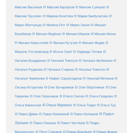
Максим Васильев
© Максим Карташов
© Максим Суворов
©
©
Максим Трусевич
© Марина Кочетова
© Мария Бикбулатова
Марко Монтальдо
© Милена Гитт
© Мирко Занни
© Михаил
© Михаил Кисин
Балабанов
© Михаил Ведёхин
© Михаил Иванов
© Михаил Коростелёв
© Михаил Кутузов
© Михаил Федюк
©
©
Мишель Уэстморланд
© Мэтью Смит
© Надежда Титова
Наталия Бондаренко
© Наталия Томпсон
© Наталья Артёменко
©
Наталья Рудакова
© Наталья Старина
© Наталья Томпсон
©
Наталья Червякова
© Нафис Сиразетдинов
© Николай Митюков
©
© Олег Бочарников
Оксана Истратова
© Олег Воротников
© Олег
Гаврилин
© Олег Герасимов
© Олеся Скитер
© Ольга Газарова
©
© Ольга Маркина
© Ольга Торри
Ольга Каменская
© Ольга Тур
© Павел Дивин
© Павел
© Павел Калюжный
© Павел Колпаков
Лапшин
© Павел Чистяков
© Павел Окишев
© Педро
© Роман Воробьёв
© Роман Фомин
Васконселос
© Петр Стрелков