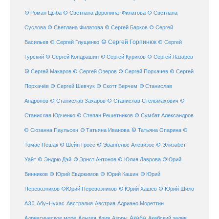
© Роман Цыба
© Светлана Доронина-Филатова
© Светлана
Суслова
© Светлана Филатова
© Сергей Барков
© Сергей
© Сергей Горпинюк
Васильев
© Сергей Глущенко
© Сергей
Гурский
© Сергей Кондрашин
© Сергей Куриков
© Сергей Лазарев
© Сергей Макаров
© Сергей Озеров
© Сергей Порхачев
© Сергей
© Станислав
Порхачёв
© Сергей Шевчук
© Скотт Берчем
Андропов
© Станислав Захаров
© Станислав Стельмахович
©
Станислав Юрченко
© Степан Решетников
© Сумбат Александров
© Татьяна Иванова
© Татьяна Опарина
© Сюзанна Паульсен
©
Томас Пешак
© Шейн Гросс
© Эвангелос Алевизос
© Элизабет
Уайт
© Эндрю Дэй
© Эрнст Антонов
© Юлия Лаврова
©Юрий
Винников
© Юрий Евдокимов
© Юрий Кашин
© Юрий
Перевозников
©Юрий Перевозников
© Юрий Хашев
© Юрий Шило
Австралия
А30
Абу-Нухас
Австрия
Адриано Мореттин
Акаба
Адриатическое море
Адыгея
Азия
Азоры
Акабский залив