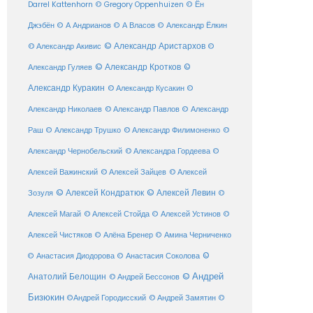
Darrel Kattenhorn
© Gregory Oppenhuizen
© Ён
Джэбён
© А Андрианов
© А Власов
© Александр Ёлкин
© Александр Аристархов
© Александр Акивис
©
© Александр Кротков
©
Александр Гуляев
Александр Куракин
© Александр Кусакин
©
Александр Николаев
© Александр Павлов
© Александр
Раш
© Александр Трушко
© Александр Филимоненко
©
Александр Чернобельский
© Александра Гордеева
©
© Алексей Зайцев
Алексей Важинский
© Алексей
© Алексей Кондратюк
© Алексей Левин
Зозуля
©
© Алексей Стойда
Алексей Магай
© Алексей Устинов
©
Алексей Чистяков
© Алёна Бренер
© Амина Черниченко
©
© Анастасия Диодорова
© Анастасия Соколова
Анатолий Белощин
© Андрей
© Андрей Бессонов
Бизюкин
©Андрей Городисский
© Андрей Замятин
©