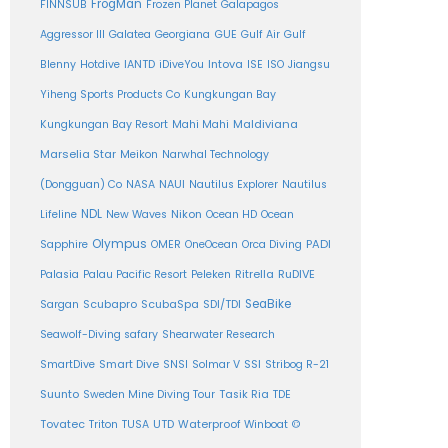
FrogMan
FINNSUB
Frozen Planet
Galapagos
Aggressor III
Galatea
Georgiana
GUE
Gulf Air
Gulf
Intova
Blenny
Hotdive
IANTD
iDiveYou
ISE
ISO
Jiangsu
Yiheng Sports Products Co
Kungkungan Bay
Maldiviana
Kungkungan Bay Resort
Mahi Mahi
Marselia Star
Meikon
Narwhal Technology
(Dongguan) Co
NASA
NAUI
Nautilus Explorer
Nautilus
NDL
Nikon
Lifeline
New Waves
Ocean HD
Ocean
Olympus
PADI
Sapphire
OMER
OneOcean
Orca Diving
Ritrella
RuDIVE
Palasia
Palau Pacific Resort
Peleken
SeaBike
Sargan
Scubapro
ScubaSpa
SDI/TDI
Seawolf-Diving safary
Shearwater Research
SSI
SmartDive
Smart Dive
SNSI
Solmar V
Stribog R-21
Suunto
Sweden Mine Diving Tour
Tasik Ria
TDE
Tovatec
Triton
TUSA
UTD
Waterproof
Winboat
©