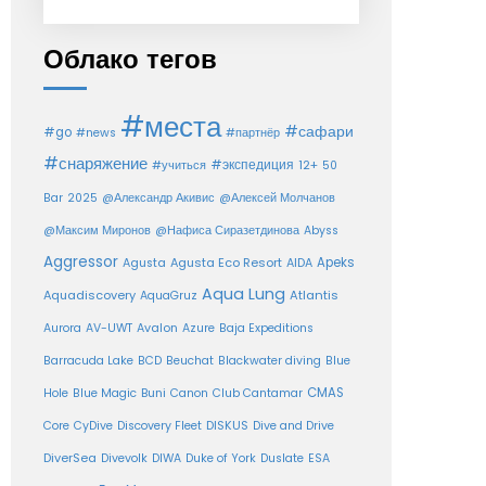
Облако тегов
#места
#сафари
#go
#news
#партнёр
#снаряжение
#экспедиция
12+
#учиться
50
Bar
2025
@Александр Акивис
@Алексей Молчанов
@Максим Миронов
@Нафиса Сиразетдинова
Abyss
Aggressor
Agusta Eco Resort
Apeks
Agusta
AIDA
Aqua Lung
Aquadiscovery
Atlantis
AquaGruz
Aurora
AV-UWT
Avalon
Azure
Baja Expeditions
Barracuda Lake
BCD
Beuchat
Blackwater diving
Blue
CMAS
Hole
Blue Magic
Buni
Canon
Club Cantamar
Core
CyDive
Discovery Fleet
DISKUS
Dive and Drive
DiverSea
Divevolk
DIWA
Duke of York
Duslate
ESA