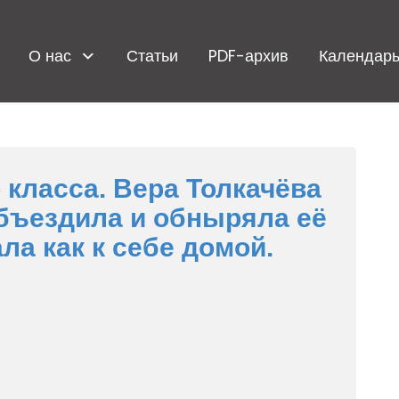
О нас
Статьи
PDF-архив
Календарь
 класса. Вера Толкачёва
объездила и обныряла её
ла как к себе домой.