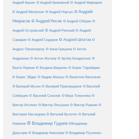
© Андрей Крапивной
Андрей Кашин
© Андрей Маркарян
© Андрей
© Андрей Нарчук
© Андрей Митрохин
Некрасов
© Андрей Носик
© Андрей Оборин
©
© Андрей Рянский
Андрей Островский
© Андрей
© Андрей Шпатак
Самарин
© Андрей Сидоров
©
Андрос Папагеоргиу
© Анна Гришина
© Антон
©
Андреенко
© Антон Жучков
© Артём Кондратьев
Беата Лерман
© Богдана Ващенко
© Борис Тарабарин
© Борис Эйдис
© Вадим Малыш
© Валентин Васильев
© Валерий Мухин
© Валерий Прапорщиков
© Василий
Сибирцев
© Василий Соколов
© Вера Толкачева
©
© Виктор Лягушкин
Виктор Иголкин
© Виктор Рывкин
©
Виктория Наследова
© Виталий Вучетич
© Виталий
© Владимир Гудзев
Новиков
©Владимир
Докучаев
© Владимир Николаев
© Владимир Псуненко