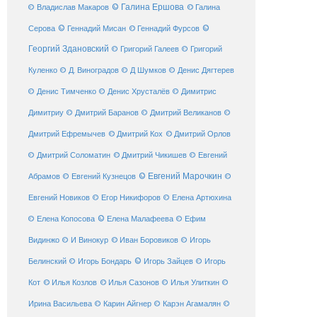
© Галина Ершова
© Галина
© Владислав Макаров
Серова
© Геннадий Мисан
© Геннадий Фурсов
©
Георгий Здановский
© Григорий Галеев
© Григорий
Куленко
© Д. Виноградов
© Д Шумков
© Денис Дягтерев
© Денис Тимченко
© Денис Хрусталёв
© Димитрис
Димитриу
© Дмитрий Баранов
© Дмитрий Великанов
©
© Дмитрий Орлов
Дмитрий Ефремычев
© Дмитрий Кох
© Дмитрий Соломатин
© Дмитрий Чикишев
© Евгений
© Евгений Марочкин
Абрамов
© Евгений Кузнецов
©
Евгений Новиков
© Егор Никифоров
© Елена Артюхина
© Елена Малафеева
© Елена Копосова
© Ефим
© Иван Боровиков
Видинжо
© И Винокур
© Игорь
© Игорь Зайцев
Белинский
© Игорь Бондарь
© Игорь
Кот
© Илья Козлов
© Илья Сазонов
© Илья Улиткин
©
Ирина Васильева
© Карин Айгнер
© Карэн Агамалян
©