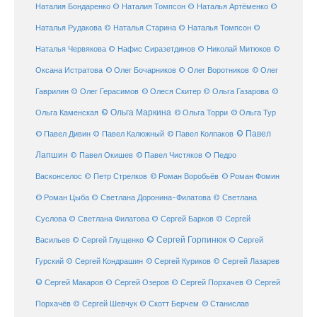
Наталия Бондаренко
© Наталия Томпсон
© Наталья Артёменко
©
Наталья Рудакова
© Наталья Старина
© Наталья Томпсон
©
Наталья Червякова
© Нафис Сиразетдинов
© Николай Митюков
©
© Олег Бочарников
Оксана Истратова
© Олег Воротников
© Олег
Гаврилин
© Олег Герасимов
© Олеся Скитер
© Ольга Газарова
©
© Ольга Маркина
© Ольга Торри
Ольга Каменская
© Ольга Тур
© Павел Дивин
© Павел
© Павел Калюжный
© Павел Колпаков
Лапшин
© Павел Чистяков
© Павел Окишев
© Педро
© Роман Воробьёв
© Роман Фомин
Васконселос
© Петр Стрелков
© Роман Цыба
© Светлана Доронина-Филатова
© Светлана
Суслова
© Светлана Филатова
© Сергей Барков
© Сергей
© Сергей Горпинюк
Васильев
© Сергей Глущенко
© Сергей
Гурский
© Сергей Кондрашин
© Сергей Куриков
© Сергей Лазарев
© Сергей Макаров
© Сергей Озеров
© Сергей Порхачев
© Сергей
© Станислав
Порхачёв
© Сергей Шевчук
© Скотт Берчем