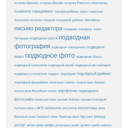
острова Бразерс
острова Висайи
острова Римского-Корсакова
осьминоги
парадайвинг
парус
парафридайвинг
парусник
пещерный дайвинг
пингвины
Amazone
пелагики
пещера
письмо редактора
плато
плавание
платаксы
подводная
подводная охота
Путорана
фотография
подводное
подводная электроника
подводное фото
видео
подводные боксы
подводный музей
подводный компьютер
подводный фотоаппарат
подлёдный дайвинг
поддевы и утеплители
подкаст
подлёдное
подлёдный фридайвинг
полезные советы
полуостров Акамас
портфолио подводного
полуостров Моалбоал
полюс
фотографа
происшествия
пролив Лемера
пролив Скагеррак
ребризер
регуляторы
путешествия с МПО
регулятор
река
рекорд
Верзаска
река Окаванго
река Токингда
река Уда
реки
ресорт
рифы
ретро
рибы
розыгрыш
рыба-дьявол
рыба-камень