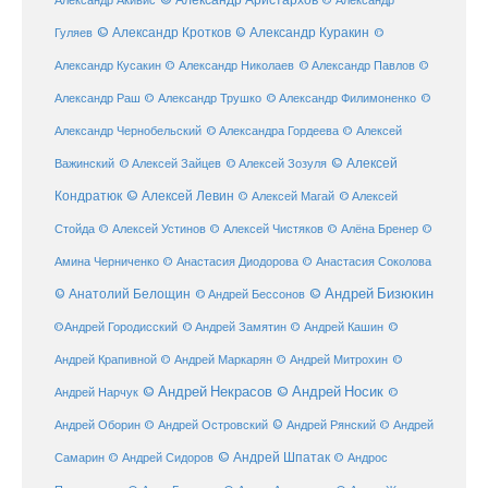
Александр Акивис
© Александр
© Александр Кротков
© Александр Куракин
Гуляев
©
Александр Кусакин
© Александр Николаев
© Александр Павлов
©
Александр Раш
© Александр Трушко
© Александр Филимоненко
©
Александр Чернобельский
© Александра Гордеева
© Алексей
© Алексей
© Алексей Зайцев
Важинский
© Алексей Зозуля
Кондратюк
© Алексей Левин
© Алексей
© Алексей Магай
Стойда
© Алексей Устинов
© Алексей Чистяков
© Алёна Бренер
©
Амина Черниченко
© Анастасия Диодорова
© Анастасия Соколова
© Анатолий Белощин
© Андрей Бизюкин
© Андрей Бессонов
©
©Андрей Городисский
© Андрей Замятин
© Андрей Кашин
Андрей Крапивной
©
© Андрей Маркарян
© Андрей Митрохин
© Андрей Некрасов
© Андрей Носик
Андрей Нарчук
©
© Андрей Рянский
Андрей Оборин
© Андрей Островский
© Андрей
© Андрей Шпатак
Самарин
© Андрей Сидоров
© Андрос