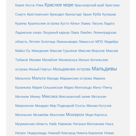
Красное море
Корея
Коста-Рика
Красноярский край
Кристиан
Куба
Крым
Скауге
Кристиансанн
Крокодил
Кронштадт
Кунашир
Курилы
Курильские острова
Кусто
Кёльн
Лааму
Лагуна
Ладога
Ладожское озеро
Лазурный карьер
Лама
Лембех
Ленинградская
Летняя Золотица
область
Лиинахамари
Лимассол
МПО
Мадейра
Майкл Оу
Македония
Максим Гурьянов
Максим Морозов
Максим
Малайзия
Табаков
Малави
Малапаскуа
Малые Антильские
Мальдивы
Мальдивские острова
острова
Малый Гифтун
Мальта
Мальпело
Манадо
Марианские острова
Марина
Мачу-Пикчу
Казанкова
Мария Ольшевская
Марко Монтальдо
Мексика
Мексиканский залив
Меганом
Меему
Метаскан
Микронезия
Миндоро
Мир Подводной Охоты
Михаил Кутузов
Монерон
Монголия
Могильное
Мозамбик
Море Кортеса
Мурманская область
Набк
Навиком
Наталья Молчанова
Наха
Негрос
Нидерланды
Нижний Новгород
Никита Корнилов
Новая