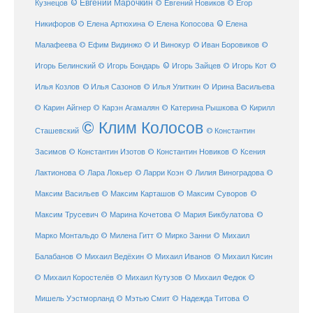
© Евгений Марочкин
Кузнецов
© Евгений Новиков
© Егор
© Елена
Никифоров
© Елена Артюхина
© Елена Копосова
Малафеева
© Иван Боровиков
© Ефим Видинжо
© И Винокур
©
© Игорь Зайцев
Игорь Белинский
© Игорь Бондарь
© Игорь Кот
©
Илья Козлов
© Илья Сазонов
© Илья Улиткин
© Ирина Васильева
© Карин Айгнер
© Карэн Агамалян
© Катерина Рышкова
© Кирилл
© Клим Колосов
Сташевский
© Константин
Засимов
© Константин Изотов
© Константин Новиков
© Ксения
© Ларри Коэн
Лактионова
© Лара Локьер
© Лилия Виноградова
©
Максим Васильев
© Максим Карташов
© Максим Суворов
©
©
Максим Трусевич
© Марина Кочетова
© Мария Бикбулатова
Марко Монтальдо
© Милена Гитт
© Мирко Занни
© Михаил
© Михаил Кисин
Балабанов
© Михаил Ведёхин
© Михаил Иванов
© Михаил Коростелёв
© Михаил Кутузов
© Михаил Федюк
©
©
Мишель Уэстморланд
© Мэтью Смит
© Надежда Титова