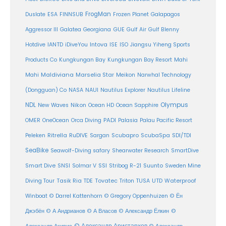
FrogMan
Duslate
ESA
FINNSUB
Frozen Planet
Galapagos
Aggressor III
Galatea
Georgiana
GUE
Gulf Air
Gulf Blenny
Intova
Hotdive
IANTD
iDiveYou
ISE
ISO
Jiangsu Yiheng Sports
Products Co
Kungkungan Bay
Kungkungan Bay Resort
Mahi
Maldiviana
Marselia Star
Mahi
Meikon
Narwhal Technology
(Dongguan) Co
NASA
NAUI
Nautilus Explorer
Nautilus Lifeline
Olympus
NDL
Nikon
New Waves
Ocean HD
Ocean Sapphire
PADI
OMER
OneOcean
Orca Diving
Palasia
Palau Pacific Resort
Ritrella
RuDIVE
Peleken
Sargan
Scubapro
ScubaSpa
SDI/TDI
SeaBike
Seawolf-Diving safary
Shearwater Research
SmartDive
SSI
Suunto
Smart Dive
SNSI
Solmar V
Stribog R-21
Sweden Mine
Diving Tour
Tasik Ria
TDE
Tovatec
Triton
TUSA
UTD
Waterproof
Winboat
© Darrel Kattenhorn
© Gregory Oppenhuizen
© Ён
Джэбён
© А Андрианов
© А Власов
© Александр Ёлкин
©
© Александр Аристархов