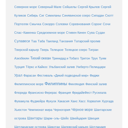
Сейшелы
Северное море
Северный Мале
Сергей Крылов
Сергей
Куликов
Сибирь
Сиг
Симиланы
Синявинское озеро
Сипадан
Скотт
Соловки
Соревнования
Портелли
Смычка
Сокорро
Соронг
Сочи
Средиземное море
Спас-Каменка
Стивен Кинен
Сува
Судан
Сулавеси
Таиланд
Таа
Таба
Танзания
Татарский пролив
Телецкое озеро
Тверской карьер
Тверь
Телецкое
Тигран
Тихий океан
Трук
Азизбекян
Тринидад и Тобаго
Тритон
Туим
Турция
Тёркс и Кайкос
Ульбанский залив
Умберто Пелиццари
Урал
Фарасан
Фестиваль «Дикий подводный мир»
Фиджи
Филиппины
Филиппинское море
Финляндия
Финский залив
Флорида
Франсиско Ферерас
Франция
ФридайвФест Рускеала
Фувамула
Хургада
Фуджейра
Фукуок
Хакасия
Ханс Хасс
Хорватия
Чёрное море
Чемпионат мира
Шантарские
Хьюстон
Черногория
Шантары
острова
Шарм-эль-Шейх
Швейцария
Швеция
Шетландские острова
Шикотан
Шиловский карьер
Шотландия