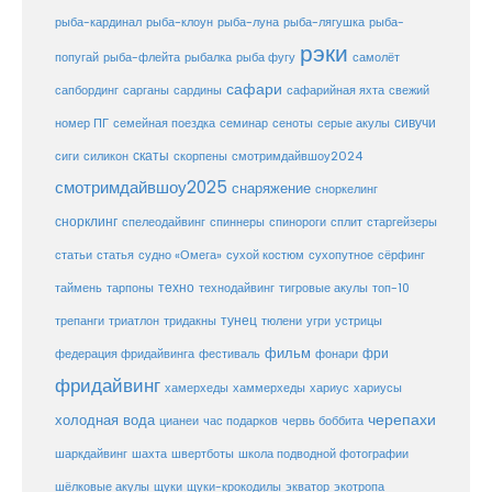
рыба-клоун
рыба-кардинал
рыба-луна
рыба-лягушка
рыба-
рэки
попугай
рыба-флейта
рыбалка
рыба фугу
самолёт
сафари
сафарийная яхта
сапбординг
сарганы
сардины
свежий
сивучи
сеноты
номер ПГ
семейная поездка
семинар
серые акулы
скаты
скорпены
смотримдайвшоу2024
сиги
силикон
смотримдайвшоу2025
снаряжение
сноркелинг
снорклинг
спелеодайвинг
спиннеры
спинороги
сплит
старгейзеры
статья
сухой костюм
статьи
судно «Омега»
сухопутное
сёрфинг
таймень
техно
технодайвинг
тарпоны
тигровые акулы
топ-10
тунец
тюлени
трепанги
триатлон
тридакны
угри
устрицы
фильм
фри
федерация фридайвинга
фестиваль
фонари
фридайвинг
хаммерхеды
хамерхеды
хариус
хариусы
черепахи
холодная вода
цианеи
час подарков
червь боббита
шахта
школа подводной фотографии
шаркдайвинг
швертботы
шёлковые акулы
щуки
щуки-крокодилы
экватор
экотропа