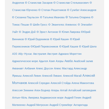
Андропов
© Станислав Захаров
© Станислав Стельмахович
©
Станислав Юрченко
© Степан Решетников
© Сумбат Александров
© Татьяна Иванова
© Татьяна Опарина
© Сюзанна Паульсен
©
Томас Пешак
© Шейн Гросс
© Эвангелос Алевизос
© Элизабет
Уайт
© Эндрю Дэй
© Эрнст Антонов
© Юлия Лаврова
©Юрий
Винников
© Юрий Евдокимов
© Юрий Кашин
© Юрий
Перевозников
©Юрий Перевозников
© Юрий Хашев
© Юрий Шило
Австралия
А30
Абу-Нухас
Австрия
Адриано Мореттин
Акаба
Адриатическое море
Адыгея
Азия
Азоры
Акабский залив
Александр
Акванавт
Албания
Алекс Доусон
Алекс Мастард
Алексей
Ярмыш
Алексей Левин
Алексей Ливанс
Алексей Магай
Молчанов
Алексей Середин
Алексей Стойда
Алена Мамонтова
Алтай
Алессия Зеккини
Алон Боднер
Алоры
Алтайский заповедник
Алтын-Кёль
Америка
Андаманское море
Андрей Генин
Андрей
Антарктида
Матвеенко
Андрей Митрохин
Андрей Стремберг