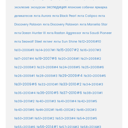
экспедиция
эксклюзив
экскурсии
японские собачки
ярмарка
деликатесов
яхта Aurora
яхта Black Pearl
яхта Calipso
яхта
Discovery Palavan
яхта Discovery Palawan
яхта Marselia Star
яхта Ocean Hunter III
яхта Roatan Aggressor
яхта Saudi Pioneer
№12•2006#10
яхта Seawolf Steel
яхтинг
яхты Sun Shine
№15•2007#2
№14•2007#1
№16•2007#3
№13•2006#11
№19•2007#6
№20•2008#1
№17•2007#4
№21•2008#2
№25•2008#6
№22•2008#3
№23•2008#4
№24•2008#5
№29•2009#4
№30•2009#5
№26•2009#1
№28•2009#3
№33•2010#2
№31•2009#6
№32•2010#1
№34•2010#3
№37•2010#6
№35•2010#4
№36•2010#5
№38•2011#1
№39•2011#2
№40•2011#3
№41•2011#4
№42•2011#5
№43•2011#6
№44•2012#1
№45•2012#2
№46•2012#3
№50•2013#1
№51•2013#2
№53•2013#4
№54•2013#5
№55•2013#6
№56•2014#1
№58•2014#3
№57•2014#2