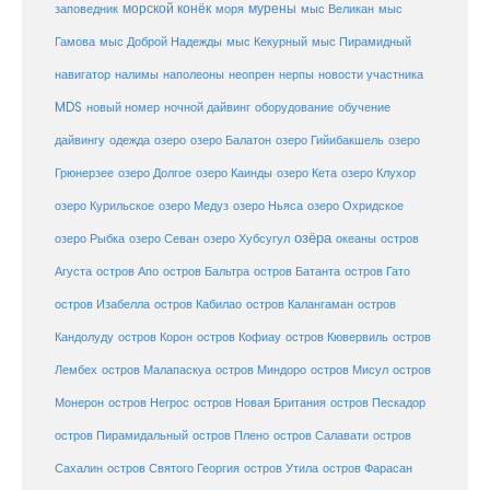
морской конёк
мурены
заповедник
моря
мыс Великан
мыс
Гамова
мыс Доброй Надежды
мыс Кекурный
мыс Пирамидный
навигатор
нерпы
новости участника
налимы
наполеоны
неопрен
MDS
новый номер
оборудование
обучение
ночной дайвинг
дайвингу
озеро
одежда
озеро Балатон
озеро Гийибакшель
озеро
Грюнерзее
озеро Долгое
озеро Каинды
озеро Кета
озеро Клухор
озеро Курильское
озеро Медуз
озеро Ньяса
озеро Охридское
озёра
озеро Рыбка
озеро Севан
озеро Хубсугул
океаны
остров
Агуста
остров Апо
остров Бальтра
остров Батанта
остров Гато
остров Изабелла
остров Кабилао
остров Калангаман
остров
Кандолуду
остров Корон
остров Кофиау
остров Кювервиль
остров
остров
Лембех
остров Малапаскуа
остров Миндоро
остров Мисул
Монерон
остров Негрос
остров Новая Британия
остров Пескадор
остров Пирамидальный
остров Плено
остров Салавати
остров
Сахалин
остров Святого Георгия
остров Утила
остров Фарасан