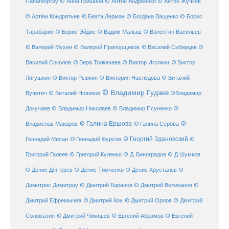
Папагеоргиу
© Анна Гришина
© Антон Андреенко
© Антон Жучков
© Беата Лерман
© Артём Кондратьев
© Богдана Ващенко
© Борис
Тарабарин
© Борис Эйдис
© Вадим Малыш
© Валентин Васильев
© Валерий Мухин
© Валерий Прапорщиков
© Василий Сибирцев
©
© Виктор
Василий Соколов
© Вера Толкачева
© Виктор Иголкин
Лягушкин
© Виктор Рывкин
© Виктория Наследова
© Виталий
© Владимир Гудзев
Вучетич
© Виталий Новиков
©Владимир
Докучаев
© Владимир Николаев
© Владимир Псуненко
©
© Галина Ершова
© Галина Серова
©
Владислав Макаров
Геннадий Мисан
© Геннадий Фурсов
© Георгий Здановский
©
Григорий Галеев
© Григорий Куленко
© Д. Виноградов
© Д Шумков
© Денис Дягтерев
© Денис Тимченко
© Денис Хрусталёв
©
Димитрис Димитриу
© Дмитрий Баранов
© Дмитрий Великанов
©
© Дмитрий Орлов
Дмитрий Ефремычев
© Дмитрий Кох
© Дмитрий
Соломатин
© Дмитрий Чикишев
© Евгений Абрамов
© Евгений