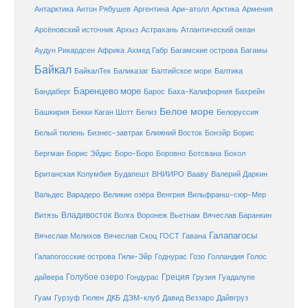
Армения
Антарктика
Антон Рябушев
Аргентина
Ари-атолл
Арктика
Атлантический океан
Арсёновский источник
Архыз
Астрахань
Ахмед Габр
Багамы
Аудун Рикардсен
Африка
Багамские острова
Байкал
БайкалТек
Балтика
Баликазаг
Балтийское море
Баренцево море
Бандаберг
Барос
Баха-Калифорния
Бахрейн
Белое море
Башкирия
Бекки Каган Шотт
Белиз
Белоруссия
Белый тюлень
Бизнес-завтрак
Ближний Восток
Бонэйр
Борис
Бергман
Борис Эйдис
Боро-Боро
Боровно
Ботсвана
Бохол
Британская Колумбия
Будапешт
ВНИИРО
Вааву
Валерий Даркин
Венгрия
Вальдес
Варадеро
Великие озёра
Вильфранш-сюр-Мер
Владивосток
Волга
Витязь
Воронеж
Вьетнам
Вячеслав Баранкин
Галапагосы
Вячеслав Мелихов
Вячеслав Скоц
ГОСТ
Гавана
Галапогосские острова
Гили-Эйр
Годнурас
Гозо
Голландия
Голос
Голубое озеро
Греция
Гуадалупе
дайвера
Гондурас
Грузия
Гуам
ДКБ
Гурзуф
Гюлен
ДЭМ-клуб
Давид Веззаро
Дайвгруз