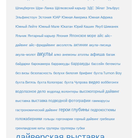
Шпицберген
Шри-Ланка
Щёлковский карьер
ЭДС
Эйлат
Эльбрус
ЮАР
Эльфинстоун
Эстония
Южная Америка
Южная Африка
Юкатан
Юрий Кашин
Южный Лейте
Южный Мале
Якуб Шиманек
Японское море
айс
Яльчик
Янтарный карьер
Япония
айс-
актинии
акула-лисица
дайвинг
айс-фридайвинг
аксолотль
акулы
афиша
анемоны
акула-молот
алко
атоллы
багаж
барракуды
бассейн
байдарки
барокамера
барраккуды
бегемоты
белухи
брифинг
без визы
безопасность
билогия
бухта Tumon Bay
видео
бухта Витязь
бухта Кологерас
бухта Чупрова
воббегонги
водолазное дело
высокогорный дайвинг
водопад
волонтеры
выставка
выставка подводной фотографии
гаммарусы
герои глубины
гидрокостюмы
гастрономический дайвинг
голожаберники
горгонарии
горный дайвинг
гребешки
гольцы
груперы
губки
гренландские киты
групперы
дайверская выставка