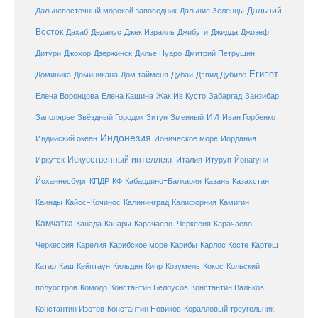
Дальний
Дальневосточный морской заповедник
Дальние Зеленцы
Восток
Дахаб
Дедалус
Джек Израиль
Джибути
Джидда
Джозеф
Дитури
Джохор
Дзержинск
Дилье Нуаро
Дмитрий Петрушин
Египет
Доминика
Доминикана
Дом тайменя
Дубай
Дэвид Дубиле
Елена Кашина
Елена Воронцова
Жак Ив Кусто
Забаргад
Занзибар
ИИ
Заполярье
Звёздный Городок
Зитун
Змеиный
Иван Горбенко
Индонезия
Индийский океан
Ионическое море
Иордания
Искусственный интеллект
Иркутск
Италия
Итуруп
Йонагуни
Кабардино-Балкария
Казахстан
Йоханнесбург
КПДР
КФ
Казань
Каинды
Кайос-Кочинос
Калининград
Калифорния
Камигин
Камчатка
Карачаево-Черкесия
Канада
Канары
Карачаево-
Карибское море
Карибы
Черкессия
Карелия
Карлос Косте
Картеш
Катар
Каш
Кипр
Кейптаун
Кильдин
Козумель
Кокос
Кольский
полуостров
Комодо
Константин Белоусов
Константин Вальков
Константин Изотов
Константин Новиков
Коралловый треугольник