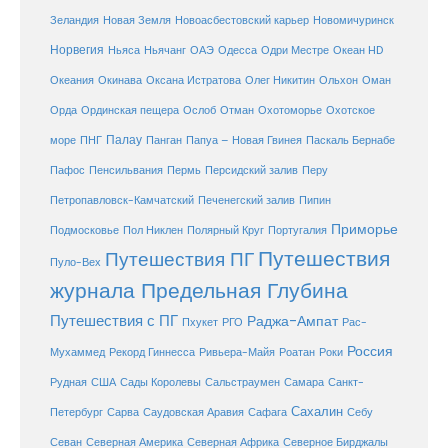
Зеландия
Новая Земля
Новоасбестовский карьер
Новомичуринск
Норвегия
Океан HD
Ньяса
Ньячанг
ОАЭ
Одесса
Одри Местре
Океания
Окинава
Оксана Истратова
Олег Никитин
Ольхон
Оман
Охотоморье
Охотское
Орда
Ординская пещера
Ослоб
Отман
море
Палау
Папуа – Новая Гвинея
ПНГ
Панган
Паскаль Бернабе
Перу
Пафос
Пенсильвания
Пермь
Персидский залив
Петропавловск-Камчатский
Печенегский залив
Пипин
Приморье
Полярный Круг
Подмосковье
Пол Никлен
Португалия
Путешествия
Путешествия ПГ
Пуло-Вех
журнала Предельная Глубина
Путешествия с ПГ
Раджа-Ампат
Пхукет
РГО
Рас-
Россия
Мухаммед
Рекорд Гиннесса
Ривьера-Майя
Роатан
Роки
США
Сады Королевы
Рудная
Сальстраумен
Самара
Санкт-
Сахалин
Саудовская Аравия
Себу
Петербург
Сарва
Сафага
Севан
Северная Америка
Северная Африка
Северное Бирджалы