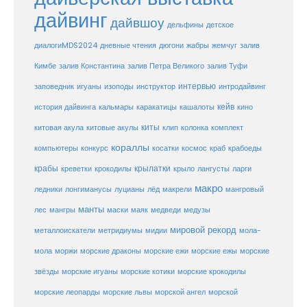
дайвинг
дайвшоу
дельфины
детское
диалогиMDS2024
дневные чтения
дюгони
жабры
жемчуг
залив
Кимбе
залив Константина
залив Петра Великого
залив Туфи
заповедник
интервью
игуаны
изоподы
инструктор
интродайвинг
кейв
кальмары
каракатицы
история дайвинга
кашалоты
кино
киты
китовые акулы
китовая акула
клип
колонка
комплект
кораллы
компьютеры
косатки
космос
конкурс
краб
крабоеды
крабы
крокодилы
крылатки
лангусты
креветки
крыло
ларги
макро
ледники
лонгиманусы
луцианы
лёд
макрели
мангровый
манты
лес
мангры
маски
маяк
медведи
медузы
мировой рекорд
металлоискатели
метридиумы
мидии
мола-
морские ежи
морские
мола
моржи
морские драконы
морские ежы
звёзды
морские игуаны
морские котики
морские крокодилы
морские львы
морские леопарды
морской ангел
морской