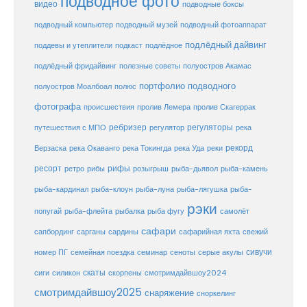
подводное фото
видео
подводные боксы
подводный музей
подводный компьютер
подводный фотоаппарат
подлёдный дайвинг
поддевы и утеплители
подкаст
подлёдное
подлёдный фридайвинг
полезные советы
полуостров Акамас
портфолио подводного
полуостров Моалбоал
полюс
фотографа
происшествия
пролив Лемера
пролив Скагеррак
ребризер
регуляторы
путешествия с МПО
регулятор
река
рекорд
Верзаска
река Окаванго
река Токингда
река Уда
реки
ресорт
рифы
ретро
рибы
розыгрыш
рыба-дьявол
рыба-камень
рыба-клоун
рыба-кардинал
рыба-луна
рыба-лягушка
рыба-
рэки
попугай
рыба-флейта
рыбалка
рыба фугу
самолёт
сафари
сафарийная яхта
сапбординг
сарганы
сардины
свежий
сивучи
сеноты
номер ПГ
семейная поездка
семинар
серые акулы
скаты
скорпены
смотримдайвшоу2024
сиги
силикон
смотримдайвшоу2025
снаряжение
сноркелинг