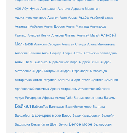
Австралия
А30
Абу-Нухас
Австрия
Адриано Мореттин
Акаба
Адриатическое море
Адыгея
Азия
Азоры
Акабский залив
Александр
Акванавт
Албания
Алекс Доусон
Алекс Мастард
Алексей
Ярмыш
Алексей Левин
Алексей Ливанс
Алексей Магай
Молчанов
Алексей Середин
Алексей Стойда
Алена Мамонтова
Алтай
Алессия Зеккини
Алон Боднер
Алоры
Алтайский заповедник
Алтын-Кёль
Америка
Андаманское море
Андрей Генин
Андрей
Антарктида
Матвеенко
Андрей Митрохин
Андрей Стремберг
Армения
Антарктика
Антон Рябушев
Аргентина
Ари-атолл
Арктика
Атлантический океан
Арсёновский источник
Архыз
Астрахань
Ахмед Габр
Багамы
Аудун Рикардсен
Африка
Багамские острова
Байкал
БайкалТек
Балтика
Баликазаг
Балтийское море
Баренцево море
Бандаберг
Барос
Баха-Калифорния
Бахрейн
Белое море
Башкирия
Бекки Каган Шотт
Белиз
Белоруссия