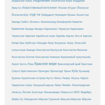
Индонезия
Индийский океан
Ионическое море
Иордания
Искусственный интеллект
Иркутск
Италия
Итуруп
Йонагуни
Кабардино-Балкария
Казахстан
Йоханнесбург
КПДР
КФ
Казань
Каинды
Кайос-Кочинос
Калининград
Калифорния
Камигин
Камчатка
Карачаево-Черкесия
Канада
Канары
Карачаево-
Карибское море
Карибы
Черкессия
Карелия
Карлос Косте
Картеш
Катар
Каш
Кипр
Кейптаун
Кильдин
Козумель
Кокос
Кольский
полуостров
Комодо
Константин Белоусов
Константин Вальков
Константин Изотов
Константин Новиков
Коралловый треугольник
Красное море
Корея
Коста-Рика
Красноярский край
Кристиан
Куба
Крым
Скауге
Кристиансанн
Крокодил
Кронштадт
Кунашир
Курилы
Курильские острова
Кусто
Кёльн
Лааму
Лагуна
Ладога
Ладожское озеро
Лазурный карьер
Лама
Лембех
Ленинградская
Летняя Золотица
область
Лиинахамари
Лимассол
МПО
Мадейра
Майкл Оу
Македония
Максим Гурьянов
Максим Морозов
Максим