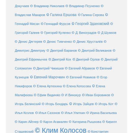
Докучаев
© Владимир Николаев
© Владимир Псуненко
©
© Галина Ершова
© Галина Серова
©
Владислав Макаров
Геннадий Мисан
© Геннадий Фурсов
© Георгий Здановский
©
Григорий Галеев
© Григорий Куленко
© Д. Виноградов
© Д Шумков
© Денис Дягтерев
© Денис Тимченко
© Денис Хрусталёв
©
Димитрис Димитриу
© Дмитрий Баранов
© Дмитрий Великанов
©
© Дмитрий Орлов
Дмитрий Ефремычев
© Дмитрий Кох
© Дмитрий
Соломатин
© Дмитрий Чикишев
© Евгений Абрамов
© Евгений
© Евгений Марочкин
Кузнецов
© Евгений Новиков
© Егор
© Елена
Никифоров
© Елена Артюхина
© Елена Копосова
Малафеева
© Иван Боровиков
© Ефим Видинжо
© И Винокур
©
© Игорь Зайцев
Игорь Белинский
© Игорь Бондарь
© Игорь Кот
©
Илья Козлов
© Илья Сазонов
© Илья Улиткин
© Ирина Васильева
© Карин Айгнер
© Карэн Агамалян
© Катерина Рышкова
© Кирилл
© Клим Колосов
Сташевский
© Константин