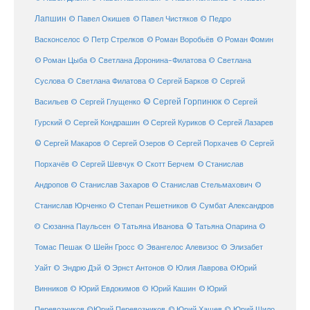
Лапшин
© Павел Чистяков
© Павел Окишев
© Педро
© Роман Воробьёв
© Роман Фомин
Васконселос
© Петр Стрелков
© Роман Цыба
© Светлана Доронина-Филатова
© Светлана
Суслова
© Светлана Филатова
© Сергей Барков
© Сергей
© Сергей Горпинюк
Васильев
© Сергей Глущенко
© Сергей
Гурский
© Сергей Кондрашин
© Сергей Куриков
© Сергей Лазарев
© Сергей Макаров
© Сергей Озеров
© Сергей Порхачев
© Сергей
© Станислав
Порхачёв
© Сергей Шевчук
© Скотт Берчем
Андропов
© Станислав Захаров
© Станислав Стельмахович
©
Станислав Юрченко
© Степан Решетников
© Сумбат Александров
© Татьяна Иванова
© Татьяна Опарина
© Сюзанна Паульсен
©
Томас Пешак
© Шейн Гросс
© Эвангелос Алевизос
© Элизабет
Уайт
© Эндрю Дэй
© Эрнст Антонов
© Юлия Лаврова
©Юрий
Винников
© Юрий Евдокимов
© Юрий Кашин
© Юрий
Перевозников
©Юрий Перевозников
© Юрий Хашев
© Юрий Шило