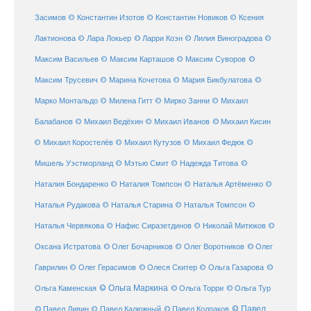
Засимов
© Константин Изотов
© Константин Новиков
© Ксения
© Ларри Коэн
Лактионова
© Лара Локьер
© Лилия Виноградова
©
Максим Васильев
© Максим Карташов
© Максим Суворов
©
©
Максим Трусевич
© Марина Кочетова
© Мария Бикбулатова
Марко Монтальдо
© Милена Гитт
© Мирко Занни
© Михаил
© Михаил Кисин
Балабанов
© Михаил Ведёхин
© Михаил Иванов
© Михаил Коростелёв
© Михаил Кутузов
© Михаил Федюк
©
©
Мишель Уэстморланд
© Мэтью Смит
© Надежда Титова
Наталия Бондаренко
© Наталия Томпсон
© Наталья Артёменко
©
Наталья Рудакова
© Наталья Старина
© Наталья Томпсон
©
Наталья Червякова
© Нафис Сиразетдинов
© Николай Митюков
©
© Олег Бочарников
Оксана Истратова
© Олег Воротников
© Олег
Гаврилин
© Олег Герасимов
© Олеся Скитер
© Ольга Газарова
©
© Ольга Маркина
© Ольга Торри
Ольга Каменская
© Ольга Тур
© Павел Дивин
© Павел
© Павел Калюжный
© Павел Колпаков