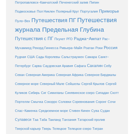
Петропавловск-Камчатский
Печенегский залив
Пипин
Приморье
Полярный Круг
Подмосковье
Пол Никлен
Португалия
Путешествия
Путешествия ПГ
Пуло-Вех
журнала Предельная Глубина
Путешествия с ПГ
Раджа-Ампат
Пхукет
РГО
Рас-
Россия
Мухаммед
Рекорд Гиннесса
Ривьера-Майя
Роатан
Роки
США
Сады Королевы
Рудная
Сальстраумен
Самара
Санкт-
Сахалин
Саудовская Аравия
Себу
Петербург
Сарва
Сафага
Севан
Северная Америка
Северная Африка
Северное Бирджалы
Сейшелы
Северное море
Северный Мале
Сергей Крылов
Сергей
Куликов
Сибирь
Сиг
Симиланы
Синявинское озеро
Сипадан
Скотт
Соловки
Соревнования
Портелли
Смычка
Сокорро
Соронг
Сочи
Средиземное море
Спас-Каменка
Стивен Кинен
Сува
Судан
Сулавеси
Таиланд
Таа
Таба
Танзания
Татарский пролив
Телецкое озеро
Тверской карьер
Тверь
Телецкое
Тигран