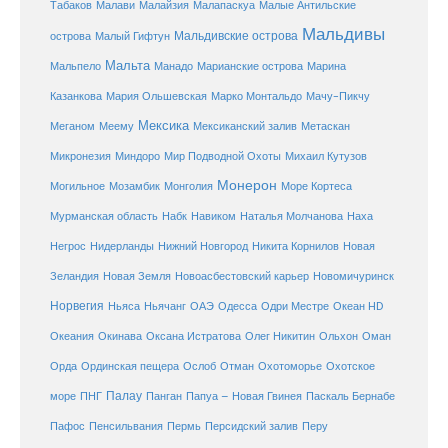
Малайзия
Табаков
Малави
Малапаскуа
Малые Антильские
Мальдивы
Мальдивские острова
острова
Малый Гифтун
Мальта
Мальпело
Манадо
Марианские острова
Марина
Мачу-Пикчу
Казанкова
Мария Ольшевская
Марко Монтальдо
Мексика
Мексиканский залив
Меганом
Меему
Метаскан
Микронезия
Миндоро
Мир Подводной Охоты
Михаил Кутузов
Монерон
Монголия
Могильное
Мозамбик
Море Кортеса
Мурманская область
Набк
Навиком
Наталья Молчанова
Наха
Негрос
Нидерланды
Нижний Новгород
Никита Корнилов
Новая
Зеландия
Новая Земля
Новоасбестовский карьер
Новомичуринск
Норвегия
Океан HD
Ньяса
Ньячанг
ОАЭ
Одесса
Одри Местре
Океания
Окинава
Оксана Истратова
Олег Никитин
Ольхон
Оман
Охотоморье
Охотское
Орда
Ординская пещера
Ослоб
Отман
море
Палау
Папуа – Новая Гвинея
ПНГ
Панган
Паскаль Бернабе
Перу
Пафос
Пенсильвания
Пермь
Персидский залив