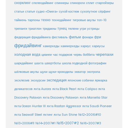
снорклинг
спелеодайвинг
спиннеры
спинороги
сплит
старгейзеры
статья
сухой костюм
статьи
судно «Омега»
сухопутное
сёрфинг
таймень
техно
технодайвинг
тарпоны
тигровые акулы
топ-10
тунец
тюлени
трепанги
триатлон
тридакны
угри
устрицы
фильм
фри
федерация фридайвинга
фестиваль
фонари
фридайвинг
хаммерхеды
хамерхеды
хариус
хариусы
черепахи
холодная вода
цианеи
час подарков
червь боббита
шахта
школа подводной фотографии
шаркдайвинг
швертботы
шёлковые акулы
щуки
щуки-крокодилы
экватор
экотропа
экспедиция
эксклюзив
экскурсии
японские собачки
ярмарка
деликатесов
яхта Aurora
яхта Black Pearl
яхта Calipso
яхта
Discovery Palavan
яхта Discovery Palawan
яхта Marselia Star
яхта Ocean Hunter III
яхта Roatan Aggressor
яхта Saudi Pioneer
№12•2006#10
яхта Seawolf Steel
яхтинг
яхты Sun Shine
№15•2007#2
№14•2007#1
№16•2007#3
№13•2006#11