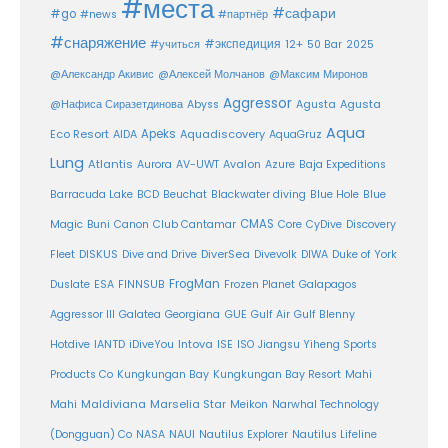
#места
#сафари
#go
#news
#партнёр
#снаряжение
#экспедиция
12+
#учиться
50 Bar
2025
@Александр Акивис
@Алексей Молчанов
@Максим Миронов
Aggressor
Agusta
@Нафиса Сиразетдинова
Abyss
Agusta
Aqua
Eco Resort
Apeks
Aquadiscovery
AIDA
AquaGruz
Lung
Atlantis
Aurora
AV-UWT
Avalon
Azure
Baja Expeditions
Barracuda Lake
BCD
Beuchat
Blackwater diving
Blue Hole
Blue
CMAS
Magic
Buni
Canon
Club Cantamar
Core
CyDive
Discovery
DiverSea
Fleet
DISKUS
Dive and Drive
Divevolk
DIWA
Duke of York
FrogMan
Duslate
ESA
FINNSUB
Frozen Planet
Galapagos
Aggressor III
Galatea
Georgiana
GUE
Gulf Air
Gulf Blenny
Intova
Hotdive
IANTD
iDiveYou
ISE
ISO
Jiangsu Yiheng Sports
Products Co
Kungkungan Bay
Kungkungan Bay Resort
Mahi
Maldiviana
Marselia Star
Mahi
Meikon
Narwhal Technology
(Dongguan) Co
NASA
NAUI
Nautilus Explorer
Nautilus Lifeline