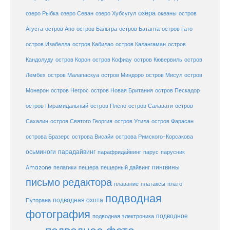
озёра
озеро Рыбка
озеро Севан
озеро Хубсугул
океаны
остров
Агуста
остров Апо
остров Бальтра
остров Батанта
остров Гато
остров Изабелла
остров Кабилао
остров Калангаман
остров
Кандолуду
остров Корон
остров Кофиау
остров Кювервиль
остров
остров
Лембех
остров Малапаскуа
остров Миндоро
остров Мисул
Монерон
остров Негрос
остров Новая Британия
остров Пескадор
остров Пирамидальный
остров Плено
остров Салавати
остров
Сахалин
остров Святого Георгия
остров Утила
остров Фарасан
острова Бразерс
острова Висайи
острова Римского-Корсакова
осьминоги
парадайвинг
парус
парафридайвинг
парусник
пещерный дайвинг
пингвины
Amazone
пелагики
пещера
письмо редактора
плато
плавание
платаксы
подводная
подводная охота
Путорана
фотография
подводное
подводная электроника