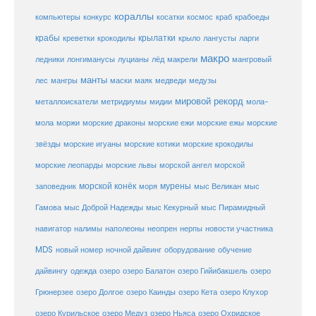
кораллы
компьютеры
косатки
космос
конкурс
краб
крабоеды
крабы
крокодилы
крылатки
лангусты
креветки
крыло
ларги
макро
ледники
лонгиманусы
луцианы
лёд
макрели
мангровый
манты
лес
мангры
маски
маяк
медведи
медузы
мировой рекорд
металлоискатели
метридиумы
мидии
мола-
морские ежи
морские
мола
моржи
морские драконы
морские ежы
звёзды
морские игуаны
морские котики
морские крокодилы
морские львы
морские леопарды
морской ангел
морской
морской конёк
мурены
заповедник
моря
мыс Великан
мыс
Гамова
мыс Доброй Надежды
мыс Кекурный
мыс Пирамидный
навигатор
нерпы
новости участника
налимы
наполеоны
неопрен
MDS
новый номер
оборудование
обучение
ночной дайвинг
дайвингу
озеро
одежда
озеро Балатон
озеро Гийибакшель
озеро
Грюнерзее
озеро Долгое
озеро Каинды
озеро Кета
озеро Клухор
озеро Курильское
озеро Медуз
озеро Ньяса
озеро Охридское