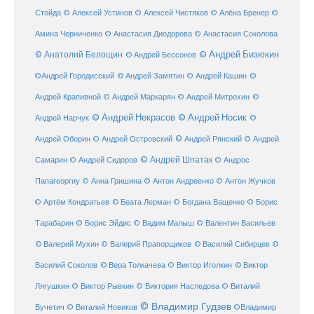
Стойда
© Алексей Устинов
© Алексей Чистяков
© Алёна Бренер
©
Амина Черниченко
© Анастасия Диодорова
© Анастасия Соколова
© Анатолий Белощин
© Андрей Бизюкин
© Андрей Бессонов
©
©Андрей Городисский
© Андрей Замятин
© Андрей Кашин
Андрей Крапивной
©
© Андрей Маркарян
© Андрей Митрохин
© Андрей Некрасов
© Андрей Носик
Андрей Нарчук
©
© Андрей Рянский
Андрей Оборин
© Андрей Островский
© Андрей
© Андрей Шпатак
Самарин
© Андрей Сидоров
© Андрос
Папагеоргиу
© Анна Гришина
© Антон Андреенко
© Антон Жучков
© Беата Лерман
© Артём Кондратьев
© Богдана Ващенко
© Борис
Тарабарин
© Борис Эйдис
© Вадим Малыш
© Валентин Васильев
© Валерий Мухин
© Валерий Прапорщиков
© Василий Сибирцев
©
© Виктор
Василий Соколов
© Вера Толкачева
© Виктор Иголкин
Лягушкин
© Виктор Рывкин
© Виктория Наследова
© Виталий
© Владимир Гудзев
Вучетич
© Виталий Новиков
©Владимир