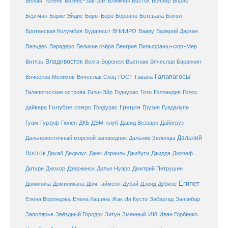
Белый тюлень
Бизнес-завтрак
Ближний Восток
Бонэйр
Борис
Бергман
Борис Эйдис
Боро-Боро
Боровно
Ботсвана
Бохол
Британская Колумбия
Будапешт
ВНИИРО
Вааву
Валерий Даркин
Венгрия
Вальдес
Варадеро
Великие озёра
Вильфранш-сюр-Мер
Владивосток
Волга
Витязь
Воронеж
Вьетнам
Вячеслав Баранкин
Галапагосы
Вячеслав Мелихов
Вячеслав Скоц
ГОСТ
Гавана
Галапогосские острова
Гили-Эйр
Годнурас
Гозо
Голландия
Голос
Голубое озеро
Греция
Гуадалупе
дайвера
Гондурас
Грузия
Гуам
ДКБ
Гурзуф
Гюлен
ДЭМ-клуб
Давид Веззаро
Дайвгруз
Дальний
Дальневосточный морской заповедник
Дальние Зеленцы
Восток
Дахаб
Дедалус
Джек Израиль
Джибути
Джидда
Джозеф
Дитури
Джохор
Дзержинск
Дилье Нуаро
Дмитрий Петрушин
Египет
Доминика
Доминикана
Дом тайменя
Дубай
Дэвид Дубиле
Елена Кашина
Елена Воронцова
Жак Ив Кусто
Забаргад
Занзибар
ИИ
Заполярье
Звёздный Городок
Зитун
Змеиный
Иван Горбенко