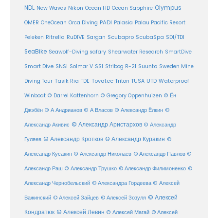
Olympus
NDL
Nikon
New Waves
Ocean HD
Ocean Sapphire
PADI
OMER
OneOcean
Orca Diving
Palasia
Palau Pacific Resort
Ritrella
RuDIVE
Peleken
Sargan
Scubapro
ScubaSpa
SDI/TDI
SeaBike
Seawolf-Diving safary
Shearwater Research
SmartDive
SSI
Suunto
Smart Dive
SNSI
Solmar V
Stribog R-21
Sweden Mine
Diving Tour
Tasik Ria
TDE
Tovatec
Triton
TUSA
UTD
Waterproof
Winboat
© Darrel Kattenhorn
© Gregory Oppenhuizen
© Ён
Джэбён
© А Андрианов
© А Власов
© Александр Ёлкин
©
© Александр Аристархов
Александр Акивис
© Александр
© Александр Кротков
© Александр Куракин
Гуляев
©
Александр Кусакин
© Александр Николаев
© Александр Павлов
©
Александр Раш
© Александр Трушко
© Александр Филимоненко
©
Александр Чернобельский
© Александра Гордеева
© Алексей
© Алексей
© Алексей Зайцев
Важинский
© Алексей Зозуля
Кондратюк
© Алексей Левин
© Алексей
© Алексей Магай