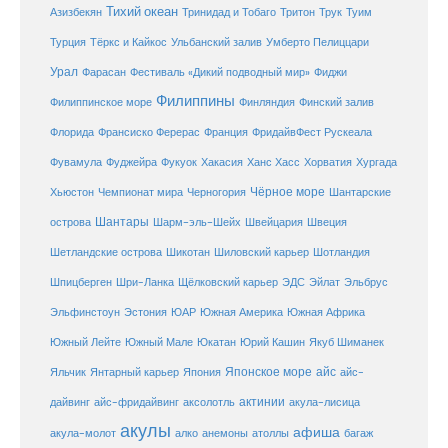
Тихий океан
Трук
Азизбекян
Тринидад и Тобаго
Тритон
Туим
Турция
Тёркс и Кайкос
Ульбанский залив
Умберто Пелиццари
Урал
Фарасан
Фестиваль «Дикий подводный мир»
Фиджи
Филиппины
Филиппинское море
Финляндия
Финский залив
Флорида
Франсиско Ферерас
Франция
ФридайвФест Рускеала
Фувамула
Хургада
Фуджейра
Фукуок
Хакасия
Ханс Хасс
Хорватия
Чёрное море
Чемпионат мира
Шантарские
Хьюстон
Черногория
Шантары
острова
Шарм-эль-Шейх
Швейцария
Швеция
Шетландские острова
Шикотан
Шиловский карьер
Шотландия
Шпицберген
Шри-Ланка
Щёлковский карьер
ЭДС
Эйлат
Эльбрус
ЮАР
Эльфинстоун
Эстония
Южная Америка
Южная Африка
Юкатан
Юрий Кашин
Южный Лейте
Южный Мале
Якуб Шиманек
Японское море
айс
Яльчик
Янтарный карьер
Япония
айс-
актинии
акула-лисица
дайвинг
айс-фридайвинг
аксолотль
акулы
афиша
анемоны
акула-молот
алко
атоллы
багаж