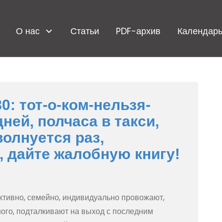
О нас
Статьи
PDF-архив
Календарь
: тот-о-ком-нельзя-
ней, полчаса в такси,
волнуется раз,
, дайте жалобную книгу!
ективно, семейно, индивидуально провожают,
ого, подталкивают на выход с последним