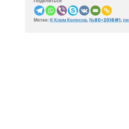
Поделиться
Метки:
© Клим Колосов
,
№80•2018#1
,
пи