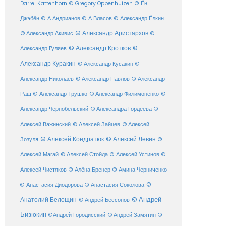
Darrel Kattenhorn
© Gregory Oppenhuizen
© Ён
Джэбён
© А Андрианов
© А Власов
© Александр Ёлкин
© Александр Аристархов
© Александр Акивис
©
© Александр Кротков
©
Александр Гуляев
Александр Куракин
© Александр Кусакин
©
Александр Николаев
© Александр Павлов
© Александр
Раш
© Александр Трушко
© Александр Филимоненко
©
Александр Чернобельский
© Александра Гордеева
©
© Алексей Зайцев
Алексей Важинский
© Алексей
© Алексей Кондратюк
© Алексей Левин
Зозуля
©
© Алексей Стойда
Алексей Магай
© Алексей Устинов
©
Алексей Чистяков
© Алёна Бренер
© Амина Черниченко
©
© Анастасия Диодорова
© Анастасия Соколова
Анатолий Белощин
© Андрей
© Андрей Бессонов
Бизюкин
©Андрей Городисский
© Андрей Замятин
©