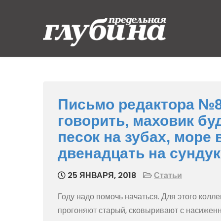
Skip
to
content
Предельная
Ныряем от души
глубина
Письмо редактора №80
говорить, маховик буд
песок на зубах, море 
двенадцать на сундук
25 ЯНВАРЯ, 2018
Статьи
Году надо помочь начаться. Для этого колл
прогоняют старый, сковыривают с насиженн