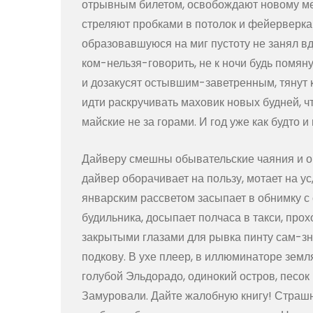
отрывным билетом, освобождают новому мес
стреляют пробками в потолок и фейерверкам
образовавшуюся на миг пустоту не занял вдр
ком-нельзя-говорить, не к ночи будь помяну
и дозакусят остывшим-заветренным, тянут к
идти раскручивать маховик новых будней, ч
майские не за горами. И год уже как будто и
Дайверу смешны обывательские чаяния и о
дайвер оборачивает на пользу, мотает на ус
январским рассветом засыпает в обнимку с
будильника, досыпает полчаса в такси, прох
закрытыми глазами для рывка пинту сам-зн
подкову. В ухе плеер, в иллюминаторе земля
голубой Эльдорадо, одинокий остров, песок 
Замуровали. Дайте жалобную книгу! Страшно