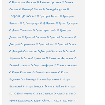
© Галина Ершова
© Галина
© Владислав Макаров
Серова
© Геннадий Мисан
© Геннадий Фурсов
©
Георгий Здановский
© Григорий Галеев
© Григорий
Куленко
© Д. Виноградов
© Д Шумков
© Денис Дягтерев
© Денис Тимченко
© Денис Хрусталёв
© Димитрис
Димитриу
© Дмитрий Баранов
© Дмитрий Великанов
©
© Дмитрий Орлов
Дмитрий Ефремычев
© Дмитрий Кох
© Дмитрий Соломатин
© Дмитрий Чикишев
© Евгений
© Евгений Марочкин
Абрамов
© Евгений Кузнецов
©
Евгений Новиков
© Егор Никифоров
© Елена Артюхина
© Елена Малафеева
© Елена Копосова
© Ефим
© Иван Боровиков
Видинжо
© И Винокур
© Игорь
© Игорь Зайцев
Белинский
© Игорь Бондарь
© Игорь
Кот
© Илья Козлов
© Илья Сазонов
© Илья Улиткин
©
Ирина Васильева
© Карин Айгнер
© Карэн Агамалян
©