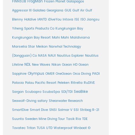
FrogMan
FINNSUB
Frozen Planet
Galapagos
Aggressor III
Galatea
Georgiana
GUE
Gulf Air
Gulf
Intova
Blenny
Hotdive
IANTD
iDiveYou
ISE
ISO
Jiangsu
Yiheng Sports Products Co
Kungkungan Bay
Maldiviana
Kungkungan Bay Resort
Mahi Mahi
Marselia Star
Meikon
Narwhal Technology
(Dongguan) Co
NASA
NAUI
Nautilus Explorer
Nautilus
NDL
Nikon
Lifeline
New Waves
Ocean HD
Ocean
Olympus
PADI
Sapphire
OMER
OneOcean
Orca Diving
Ritrella
RuDIVE
Palasia
Palau Pacific Resort
Peleken
SeaBike
Sargan
Scubapro
ScubaSpa
SDI/TDI
Seawolf-Diving safary
Shearwater Research
SSI
SmartDive
Smart Dive
SNSI
Solmar V
Stribog R-21
Suunto
Sweden Mine Diving Tour
Tasik Ria
TDE
Tovatec
Triton
TUSA
UTD
Waterproof
Winboat
©