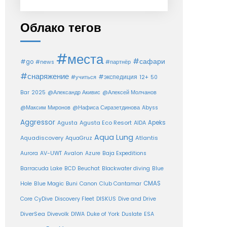
Облако тегов
#места
#сафари
#go
#news
#партнёр
#снаряжение
#экспедиция
12+
#учиться
50
Bar
2025
@Александр Акивис
@Алексей Молчанов
@Максим Миронов
@Нафиса Сиразетдинова
Abyss
Aggressor
Agusta Eco Resort
Apeks
Agusta
AIDA
Aqua Lung
Aquadiscovery
Atlantis
AquaGruz
Aurora
AV-UWT
Avalon
Azure
Baja Expeditions
Barracuda Lake
BCD
Beuchat
Blackwater diving
Blue
CMAS
Hole
Blue Magic
Buni
Canon
Club Cantamar
Core
CyDive
Discovery Fleet
DISKUS
Dive and Drive
DiverSea
Divevolk
DIWA
Duke of York
Duslate
ESA