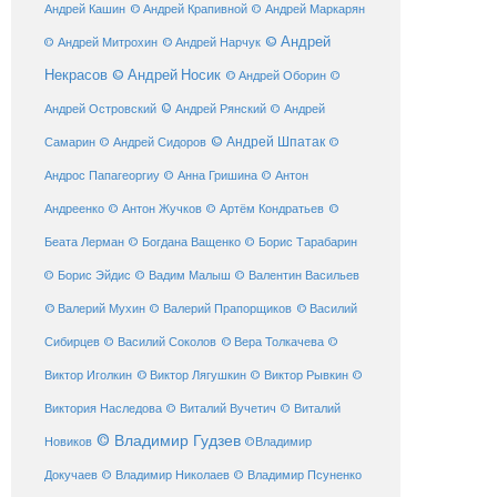
© Андрей Крапивной
Андрей Кашин
© Андрей Маркарян
© Андрей
© Андрей Нарчук
© Андрей Митрохин
Некрасов
© Андрей Носик
© Андрей Оборин
©
© Андрей Рянский
Андрей Островский
© Андрей
© Андрей Шпатак
Самарин
© Андрей Сидоров
©
Андрос Папагеоргиу
© Анна Гришина
© Антон
©
Андреенко
© Антон Жучков
© Артём Кондратьев
Беата Лерман
© Богдана Ващенко
© Борис Тарабарин
© Борис Эйдис
© Вадим Малыш
© Валентин Васильев
© Валерий Мухин
© Валерий Прапорщиков
© Василий
Сибирцев
© Василий Соколов
© Вера Толкачева
©
© Виктор Лягушкин
Виктор Иголкин
© Виктор Рывкин
©
Виктория Наследова
© Виталий Вучетич
© Виталий
© Владимир Гудзев
Новиков
©Владимир
Докучаев
© Владимир Николаев
© Владимир Псуненко