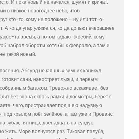
то. И пока новый не начался, шумят и кричат,
и в низкое новогоднее небо, чтоб
уг кто-то, кому не положено – ну или тот-о-
т. А когда угар уляжется, когда допьют вчерашнее
акое-то время, а потом кидают жребий, кому
тоб набрал обороты хотя бы к февралю, а там и
 не такой новый.
пасения. Абсурд нечаянных зимних каникул
, готовит сани, навостряет лыжи, и первым
 собранным багажом. Тревожно вскакивает без
одит без звона сквозь рамки и досмотры, берёт с
аете-чего, пристраивает под шею надувную
, под крылом поёт зелёное, а там уже и Прованс,
на зубах, пятница, двенадцать на сундук.
 жить. Море волнуется раз. Тиковая палуба,