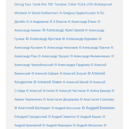
Diving Tour
Tasik Ria
TDE
Tovatec
Triton
TUSA
UTD
Waterproof
Winboat
© Darrel Kattenhorn
© Gregory Oppenhuizen
© Ён
Джэбён
© А Андрианов
© А Власов
© Александр Ёлкин
©
© Александр Аристархов
Александр Акивис
© Александр
© Александр Кротков
© Александр Куракин
Гуляев
©
Александр Кусакин
© Александр Николаев
© Александр Павлов
©
Александр Раш
© Александр Трушко
© Александр Филимоненко
©
Александр Чернобельский
© Александра Гордеева
© Алексей
© Алексей
© Алексей Зайцев
Важинский
© Алексей Зозуля
Кондратюк
© Алексей Левин
© Алексей
© Алексей Магай
Стойда
© Алексей Устинов
© Алексей Чистяков
© Алёна Бренер
©
Амина Черниченко
© Анастасия Диодорова
© Анастасия Соколова
© Анатолий Белощин
© Андрей Бизюкин
© Андрей Бессонов
©
©Андрей Городисский
© Андрей Замятин
© Андрей Кашин
Андрей Крапивной
©
© Андрей Маркарян
© Андрей Митрохин