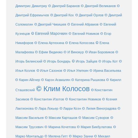
Димитрис Димитриу
© Дмитрий Баранов
© Дмитрий Великанов
©
© Дмитрий Орлов
Дмитрий Ефремычев
© Дмитрий Кох
© Дмитрий
Соломатин
© Дмитрий Чикишев
© Евгений Абрамов
© Евгений
© Евгений Марочкин
Кузнецов
© Евгений Новиков
© Егор
© Елена
Никифоров
© Елена Артюхина
© Елена Копосова
Малафеева
© Иван Боровиков
© Ефим Видинжо
© И Винокур
©
© Игорь Зайцев
Игорь Белинский
© Игорь Бондарь
© Игорь Кот
©
Илья Козлов
© Илья Сазонов
© Илья Улиткин
© Ирина Васильева
© Карин Айгнер
© Карэн Агамалян
© Катерина Рышкова
© Кирилл
© Клим Колосов
Сташевский
© Константин
Засимов
© Константин Изотов
© Константин Новиков
© Ксения
© Ларри Коэн
Лактионова
© Лара Локьер
© Лилия Виноградова
©
Максим Васильев
© Максим Карташов
© Максим Суворов
©
©
Максим Трусевич
© Марина Кочетова
© Мария Бикбулатова
Марко Монтальдо
© Милена Гитт
© Мирко Занни
© Михаил