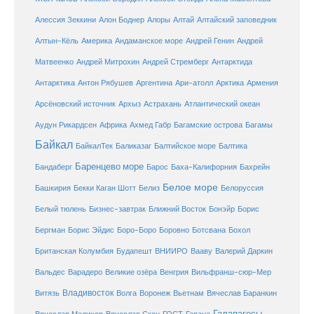
Алтай
Алессия Зеккини
Алон Боднер
Алоры
Алтайский заповедник
Алтын-Кёль
Америка
Андаманское море
Андрей Генин
Андрей
Антарктида
Матвеенко
Андрей Митрохин
Андрей Стремберг
Армения
Антарктика
Антон Рябушев
Аргентина
Ари-атолл
Арктика
Атлантический океан
Арсёновский источник
Архыз
Астрахань
Ахмед Габр
Багамы
Аудун Рикардсен
Африка
Багамские острова
Байкал
БайкалТек
Балтика
Баликазаг
Балтийское море
Баренцево море
Бандаберг
Барос
Баха-Калифорния
Бахрейн
Белое море
Башкирия
Бекки Каган Шотт
Белиз
Белоруссия
Белый тюлень
Бизнес-завтрак
Ближний Восток
Бонэйр
Борис
Бергман
Борис Эйдис
Боро-Боро
Боровно
Ботсвана
Бохол
Британская Колумбия
Будапешт
ВНИИРО
Вааву
Валерий Даркин
Венгрия
Вальдес
Варадеро
Великие озёра
Вильфранш-сюр-Мер
Владивосток
Волга
Витязь
Воронеж
Вьетнам
Вячеслав Баранкин
Галапагосы