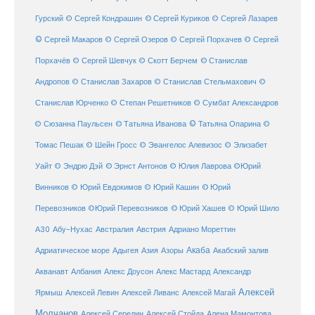
Гурский
© Сергей Кондрашин
© Сергей Куриков
© Сергей Лазарев
© Сергей Макаров
© Сергей Озеров
© Сергей Порхачев
© Сергей
© Станислав
Порхачёв
© Сергей Шевчук
© Скотт Берчем
Андропов
© Станислав Захаров
© Станислав Стельмахович
©
Станислав Юрченко
© Степан Решетников
© Сумбат Александров
© Татьяна Иванова
© Татьяна Опарина
© Сюзанна Паульсен
©
Томас Пешак
© Шейн Гросс
© Эвангелос Алевизос
© Элизабет
Уайт
© Эндрю Дэй
© Эрнст Антонов
© Юлия Лаврова
©Юрий
Винников
© Юрий Евдокимов
© Юрий Кашин
© Юрий
Перевозников
©Юрий Перевозников
© Юрий Хашев
© Юрий Шило
Австралия
А30
Абу-Нухас
Австрия
Адриано Мореттин
Акаба
Адриатическое море
Адыгея
Азия
Азоры
Акабский залив
Александр
Акванавт
Албания
Алекс Доусон
Алекс Мастард
Алексей
Ярмыш
Алексей Левин
Алексей Ливанс
Алексей Магай
Молчанов
Алексей Середин
Алексей Стойда
Алена Мамонтова