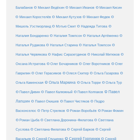
© Михаил Кисин
Балабанов
© Михаил Ведёхин
© Михаил Иванов
© Михаил Коростелёв
© Михаил Кутузов
© Михаил Федюк
©
©
Мишель Уэстморланд
© Мэтью Смит
© Надежда Титова
Наталия Бондаренко
© Наталия Томпсон
© Наталья Артёменко
©
Наталья Рудакова
© Наталья Старина
© Наталья Томпсон
©
Наталья Червякова
© Нафис Сиразетдинов
© Николай Митюков
©
© Олег Бочарников
Оксана Истратова
© Олег Воротников
© Олег
Гаврилин
© Олег Герасимов
© Олеся Скитер
© Ольга Газарова
©
© Ольга Маркина
© Ольга Торри
Ольга Каменская
© Ольга Тур
© Павел Дивин
© Павел
© Павел Калюжный
© Павел Колпаков
Лапшин
© Павел Чистяков
© Павел Окишев
© Педро
© Роман Воробьёв
© Роман Фомин
Васконселос
© Петр Стрелков
© Роман Цыба
© Светлана Доронина-Филатова
© Светлана
Суслова
© Светлана Филатова
© Сергей Барков
© Сергей
© Сергей Горпинюк
Васильев
© Сергей Глущенко
© Сергей