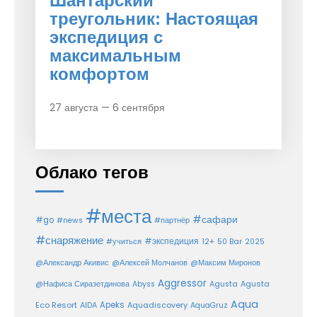
Шантарский
треугольник: Настоящая
экспедиция с
максимальным
комфортом
27 августа — 6 сентября
Облако тегов
#места
#сафари
#go
#news
#партнёр
#снаряжение
#экспедиция
12+
#учиться
50 Bar
2025
@Александр Акивис
@Алексей Молчанов
@Максим Миронов
Aggressor
Agusta
@Нафиса Сиразетдинова
Abyss
Agusta
Aqua
Eco Resort
Apeks
Aquadiscovery
AIDA
AquaGruz