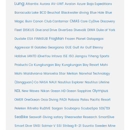
Lung
Atlantis
Aurora
AV-UWT
Avalon
Azure
Baja Expeditions
Barracuda Lake
BCD
Beuchat
Blackwater diving
Blue Hole
Blue
CMAS
Magic
Buni
Canon
Club Cantamar
Core
CyDive
Discovery
DiverSea
Fleet
DISKUS
Dive and Drive
Divevolk
DIWA
Duke of York
FrogMan
Duslate
ESA
FINNSUB
Frozen Planet
Galapagos
Aggressor III
Galatea
Georgiana
GUE
Gulf Air
Gulf Blenny
Intova
Hotdive
IANTD
iDiveYou
ISE
ISO
Jiangsu Yiheng Sports
Products Co
Kungkungan Bay
Kungkungan Bay Resort
Mahi
Maldiviana
Marselia Star
Mahi
Meikon
Narwhal Technology
(Dongguan) Co
NASA
NAUI
Nautilus Explorer
Nautilus Lifeline
Olympus
NDL
Nikon
New Waves
Ocean HD
Ocean Sapphire
PADI
OMER
OneOcean
Orca Diving
Palasia
Palau Pacific Resort
Ritrella
RuDIVE
Peleken
Sargan
Scubapro
ScubaSpa
SDI/TDI
SeaBike
Seawolf-Diving safary
Shearwater Research
SmartDive
SSI
Suunto
Smart Dive
SNSI
Solmar V
Stribog R-21
Sweden Mine