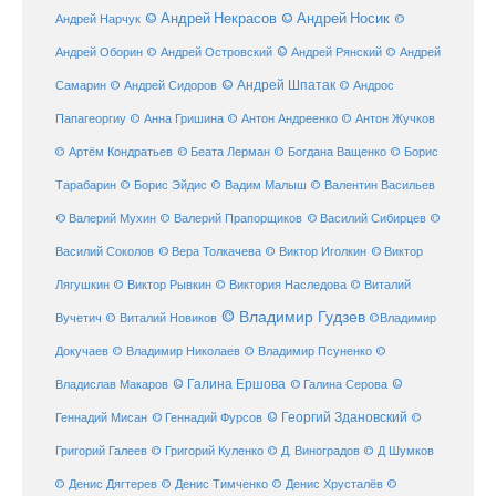
© Андрей Некрасов
© Андрей Носик
Андрей Нарчук
©
© Андрей Рянский
Андрей Оборин
© Андрей Островский
© Андрей
© Андрей Шпатак
Самарин
© Андрей Сидоров
© Андрос
Папагеоргиу
© Анна Гришина
© Антон Андреенко
© Антон Жучков
© Беата Лерман
© Артём Кондратьев
© Богдана Ващенко
© Борис
Тарабарин
© Борис Эйдис
© Вадим Малыш
© Валентин Васильев
© Валерий Мухин
© Валерий Прапорщиков
© Василий Сибирцев
©
© Виктор
Василий Соколов
© Вера Толкачева
© Виктор Иголкин
Лягушкин
© Виктор Рывкин
© Виктория Наследова
© Виталий
© Владимир Гудзев
Вучетич
© Виталий Новиков
©Владимир
Докучаев
© Владимир Николаев
© Владимир Псуненко
©
© Галина Ершова
© Галина Серова
©
Владислав Макаров
Геннадий Мисан
© Геннадий Фурсов
© Георгий Здановский
©
Григорий Галеев
© Григорий Куленко
© Д. Виноградов
© Д Шумков
© Денис Дягтерев
© Денис Тимченко
© Денис Хрусталёв
©