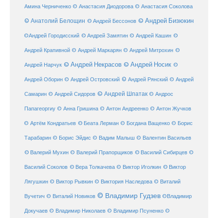
Амина Черниченко
© Анастасия Диодорова
© Анастасия Соколова
© Анатолий Белощин
© Андрей Бизюкин
© Андрей Бессонов
©
©Андрей Городисский
© Андрей Замятин
© Андрей Кашин
Андрей Крапивной
©
© Андрей Маркарян
© Андрей Митрохин
© Андрей Некрасов
© Андрей Носик
Андрей Нарчук
©
© Андрей Рянский
Андрей Оборин
© Андрей Островский
© Андрей
© Андрей Шпатак
Самарин
© Андрей Сидоров
© Андрос
Папагеоргиу
© Анна Гришина
© Антон Андреенко
© Антон Жучков
© Беата Лерман
© Артём Кондратьев
© Богдана Ващенко
© Борис
Тарабарин
© Борис Эйдис
© Вадим Малыш
© Валентин Васильев
© Валерий Мухин
© Валерий Прапорщиков
© Василий Сибирцев
©
© Виктор
Василий Соколов
© Вера Толкачева
© Виктор Иголкин
Лягушкин
© Виктор Рывкин
© Виктория Наследова
© Виталий
© Владимир Гудзев
Вучетич
© Виталий Новиков
©Владимир
Докучаев
© Владимир Николаев
© Владимир Псуненко
©