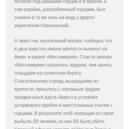
погибло под шашками горцев и в прибое, а
сам корабль, разграбленный горцами, был
сожжен в ту же ночь на виду у форта-
укрепления Навагинский.
А через час выплывший матрос сообщил, что
в двух верстах южнее крепости выкинут на
берег и корвет «Мессемврия». Спасти экипаж
«Мессемврии» оказалось труднее, чем занять
плацдарм на сочинском берегу.
Спасательному отряду, вышедшему из
крепости, пришлось с огромным трудом
продвигаться вдоль берега в условиях
штормового прибоя и ожесточенных стычек с
горцами. В результате этой операции из строя
выбыло 211 человек, из них 55 было убито.