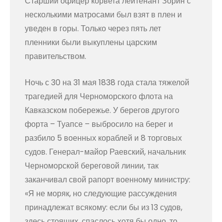
Старший офицер корвета лейтенант Зорин с
несколькими матросами был взят в плен и
уведен в горы. Только через пять лет
пленники были выкуплены царским
правительством.
Ночь с 30 на 31 мая 1838 года стала тяжелой
трагедией для Черноморского флота на
Кавказском побережье. У берегов другого
форта – Туапсе – выбросило на берег и
разбило 5 военных кораблей и 8 торговых
судов. Генерал-майор Раевский, начальник
Черноморской береговой линии, так
заканчивал свой рапорт военному министру:
«Я не моряк, но следующие рассуждения
принадлежат всякому: если бы из 13 судов,
здесь стоящих, спаслось хотя бы одно, то