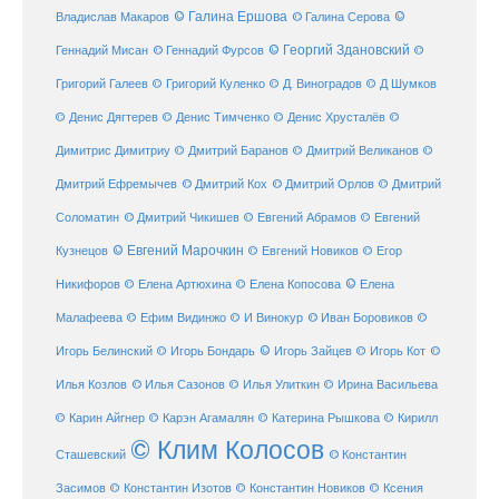
© Галина Ершова
© Галина Серова
©
Владислав Макаров
Геннадий Мисан
© Геннадий Фурсов
© Георгий Здановский
©
Григорий Галеев
© Григорий Куленко
© Д. Виноградов
© Д Шумков
© Денис Дягтерев
© Денис Тимченко
© Денис Хрусталёв
©
Димитрис Димитриу
© Дмитрий Баранов
© Дмитрий Великанов
©
© Дмитрий Орлов
Дмитрий Ефремычев
© Дмитрий Кох
© Дмитрий
Соломатин
© Дмитрий Чикишев
© Евгений Абрамов
© Евгений
© Евгений Марочкин
Кузнецов
© Евгений Новиков
© Егор
© Елена
Никифоров
© Елена Артюхина
© Елена Копосова
Малафеева
© Иван Боровиков
© Ефим Видинжо
© И Винокур
©
© Игорь Зайцев
Игорь Белинский
© Игорь Бондарь
© Игорь Кот
©
Илья Козлов
© Илья Сазонов
© Илья Улиткин
© Ирина Васильева
© Карин Айгнер
© Карэн Агамалян
© Катерина Рышкова
© Кирилл
© Клим Колосов
Сташевский
© Константин
Засимов
© Константин Изотов
© Константин Новиков
© Ксения