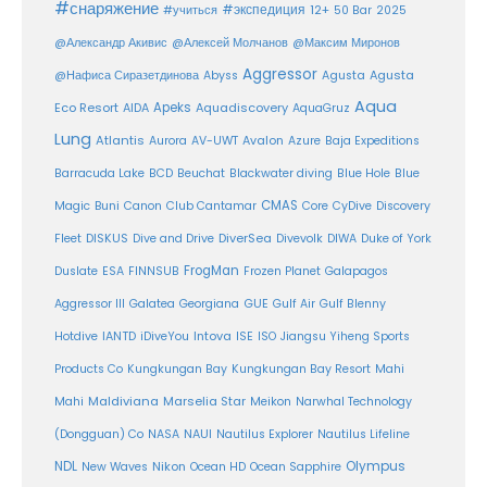
#снаряжение
#экспедиция
12+
#учиться
50 Bar
2025
@Александр Акивис
@Алексей Молчанов
@Максим Миронов
Aggressor
Agusta
@Нафиса Сиразетдинова
Abyss
Agusta
Aqua
Eco Resort
Apeks
Aquadiscovery
AIDA
AquaGruz
Lung
Atlantis
Aurora
AV-UWT
Avalon
Azure
Baja Expeditions
Barracuda Lake
BCD
Beuchat
Blackwater diving
Blue Hole
Blue
CMAS
Magic
Buni
Canon
Club Cantamar
Core
CyDive
Discovery
DiverSea
Fleet
DISKUS
Dive and Drive
Divevolk
DIWA
Duke of York
FrogMan
Duslate
ESA
FINNSUB
Frozen Planet
Galapagos
Aggressor III
Galatea
Georgiana
GUE
Gulf Air
Gulf Blenny
Intova
Hotdive
IANTD
iDiveYou
ISE
ISO
Jiangsu Yiheng Sports
Products Co
Kungkungan Bay
Kungkungan Bay Resort
Mahi
Maldiviana
Marselia Star
Mahi
Meikon
Narwhal Technology
(Dongguan) Co
NASA
NAUI
Nautilus Explorer
Nautilus Lifeline
Olympus
NDL
Nikon
New Waves
Ocean HD
Ocean Sapphire