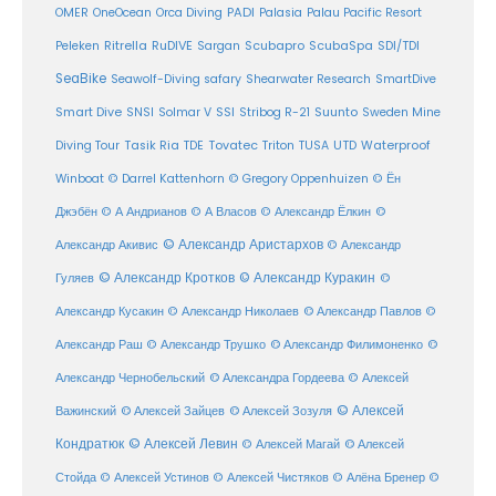
PADI
OMER
OneOcean
Orca Diving
Palasia
Palau Pacific Resort
Ritrella
RuDIVE
Peleken
Sargan
Scubapro
ScubaSpa
SDI/TDI
SeaBike
Seawolf-Diving safary
Shearwater Research
SmartDive
SSI
Suunto
Smart Dive
SNSI
Solmar V
Stribog R-21
Sweden Mine
Diving Tour
Tasik Ria
TDE
Tovatec
Triton
TUSA
UTD
Waterproof
Winboat
© Darrel Kattenhorn
© Gregory Oppenhuizen
© Ён
Джэбён
© А Андрианов
© А Власов
© Александр Ёлкин
©
© Александр Аристархов
Александр Акивис
© Александр
© Александр Кротков
© Александр Куракин
Гуляев
©
Александр Кусакин
© Александр Николаев
© Александр Павлов
©
Александр Раш
© Александр Трушко
© Александр Филимоненко
©
Александр Чернобельский
© Александра Гордеева
© Алексей
© Алексей
© Алексей Зайцев
Важинский
© Алексей Зозуля
Кондратюк
© Алексей Левин
© Алексей
© Алексей Магай
Стойда
© Алексей Устинов
© Алексей Чистяков
© Алёна Бренер
©