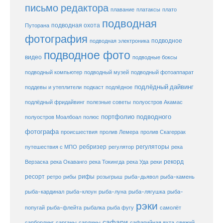
письмо редактора
плато
плавание
платаксы
подводная
подводная охота
Путорана
фотография
подводное
подводная электроника
подводное фото
видео
подводные боксы
подводный музей
подводный компьютер
подводный фотоаппарат
подлёдный дайвинг
поддевы и утеплители
подкаст
подлёдное
подлёдный фридайвинг
полезные советы
полуостров Акамас
портфолио подводного
полуостров Моалбоал
полюс
фотографа
происшествия
пролив Лемера
пролив Скагеррак
ребризер
регуляторы
путешествия с МПО
регулятор
река
рекорд
Верзаска
река Окаванго
река Токингда
река Уда
реки
ресорт
рифы
ретро
рибы
розыгрыш
рыба-дьявол
рыба-камень
рыба-клоун
рыба-кардинал
рыба-луна
рыба-лягушка
рыба-
рэки
попугай
рыба-флейта
рыбалка
рыба фугу
самолёт
сафари
сафарийная яхта
сапбординг
сарганы
сардины
свежий