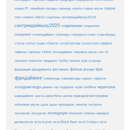
сивучи
сеноты
номер ПГ
семейная поездка
семинар
серые акулы
скаты
скорпены
смотримдайвшоу2024
сиги
силикон
смотримдайвшоу2025
снаряжение
сноркелинг
снорклинг
спелеодайвинг
спиннеры
спинороги
сплит
старгейзеры
статья
сухой костюм
статьи
судно «Омега»
сухопутное
сёрфинг
таймень
техно
технодайвинг
тарпоны
тигровые акулы
топ-10
тунец
тюлени
трепанги
триатлон
тридакны
угри
устрицы
фильм
фри
федерация фридайвинга
фестиваль
фонари
фридайвинг
хаммерхеды
хамерхеды
хариус
хариусы
черепахи
холодная вода
цианеи
час подарков
червь боббита
шахта
школа подводной фотографии
шаркдайвинг
швертботы
шёлковые акулы
щуки
щуки-крокодилы
экватор
экотропа
экспедиция
эксклюзив
экскурсии
японские собачки
ярмарка
деликатесов
яхта Aurora
яхта Black Pearl
яхта Calipso
яхта