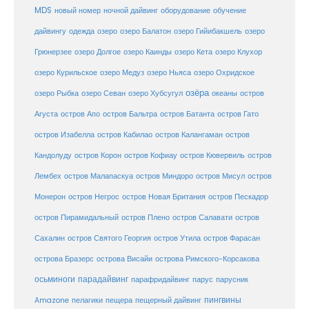
MDS
новый номер
оборудование
обучение
ночной дайвинг
дайвингу
озеро
одежда
озеро Балатон
озеро Гийибакшель
озеро
Грюнерзее
озеро Долгое
озеро Каинды
озеро Кета
озеро Клухор
озеро Курильское
озеро Медуз
озеро Ньяса
озеро Охридское
озёра
озеро Рыбка
озеро Севан
озеро Хубсугул
океаны
остров
Агуста
остров Апо
остров Бальтра
остров Батанта
остров Гато
остров Изабелла
остров Кабилао
остров Калангаман
остров
Кандолуду
остров Корон
остров Кофиау
остров Кювервиль
остров
остров
Лембех
остров Малапаскуа
остров Миндоро
остров Мисул
Монерон
остров Негрос
остров Новая Британия
остров Пескадор
остров Пирамидальный
остров Плено
остров Салавати
остров
Сахалин
остров Святого Георгия
остров Утила
остров Фарасан
острова Бразерс
острова Висайи
острова Римского-Корсакова
осьминоги
парадайвинг
парус
парафридайвинг
парусник
пещерный дайвинг
пингвины
Amazone
пелагики
пещера