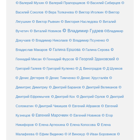
© Валерий Мухин
© Валерий Прапорщиков
© Василий Сибирцев
©
© Виктор
Василий Соколов
© Вера Толкачева
© Виктор Иголкин
Лягушкин
© Виктор Рывкин
© Виктория Наследова
© Виталий
© Владимир Гудзев
Вучетич
© Виталий Новиков
©Владимир
Докучаев
© Владимир Николаев
© Владимир Псуненко
©
© Галина Ершова
© Галина Серова
©
Владислав Макаров
Геннадий Мисан
© Геннадий Фурсов
© Георгий Здановский
©
Григорий Галеев
© Григорий Куленко
© Д. Виноградов
© Д Шумков
© Денис Дягтерев
© Денис Тимченко
© Денис Хрусталёв
©
Димитрис Димитриу
© Дмитрий Баранов
© Дмитрий Великанов
©
© Дмитрий Орлов
Дмитрий Ефремычев
© Дмитрий Кох
© Дмитрий
Соломатин
© Дмитрий Чикишев
© Евгений Абрамов
© Евгений
© Евгений Марочкин
Кузнецов
© Евгений Новиков
© Егор
© Елена
Никифоров
© Елена Артюхина
© Елена Копосова
Малафеева
© Иван Боровиков
© Ефим Видинжо
© И Винокур
©