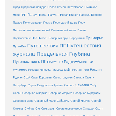
Охотоморье
Охотское
Орда
Ординская пещера
Ослоб
Отман
море
Палау
Папуа – Новая Гвинея
ПНГ
Панган
Паскаль Бернабе
Перу
Пафос
Пенсильвания
Пермь
Персидский залив
Петропавловск-Камчатский
Печенегский залив
Пипин
Приморье
Полярный Круг
Подмосковье
Пол Никлен
Португалия
Путешествия
Путешествия ПГ
Пуло-Вех
журнала Предельная Глубина
Путешествия с ПГ
Раджа-Ампат
Пхукет
РГО
Рас-
Россия
Мухаммед
Рекорд Гиннесса
Ривьера-Майя
Роатан
Роки
США
Сады Королевы
Рудная
Сальстраумен
Самара
Санкт-
Сахалин
Саудовская Аравия
Себу
Петербург
Сарва
Сафага
Севан
Северная Америка
Северная Африка
Северное Бирджалы
Сейшелы
Северное море
Северный Мале
Сергей Крылов
Сергей
Куликов
Сибирь
Сиг
Симиланы
Синявинское озеро
Сипадан
Скотт