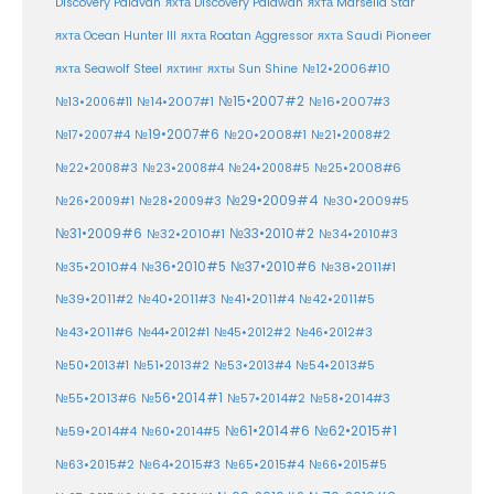
Discovery Palavan
яхта Discovery Palawan
яхта Marselia Star
яхта Ocean Hunter III
яхта Roatan Aggressor
яхта Saudi Pioneer
№12•2006#10
яхта Seawolf Steel
яхтинг
яхты Sun Shine
№15•2007#2
№14•2007#1
№16•2007#3
№13•2006#11
№19•2007#6
№20•2008#1
№17•2007#4
№21•2008#2
№25•2008#6
№22•2008#3
№23•2008#4
№24•2008#5
№29•2009#4
№30•2009#5
№26•2009#1
№28•2009#3
№33•2010#2
№31•2009#6
№32•2010#1
№34•2010#3
№37•2010#6
№35•2010#4
№36•2010#5
№38•2011#1
№39•2011#2
№40•2011#3
№41•2011#4
№42•2011#5
№43•2011#6
№44•2012#1
№45•2012#2
№46•2012#3
№50•2013#1
№51•2013#2
№53•2013#4
№54•2013#5
№55•2013#6
№56•2014#1
№58•2014#3
№57•2014#2
№61•2014#6
№62•2015#1
№59•2014#4
№60•2014#5
№64•2015#3
№63•2015#2
№65•2015#4
№66•2015#5