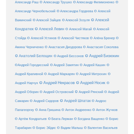
Александр Раш
© Александр Трушко
© Александр Филимоненко
©
Александр Чернобельский
© Александра Гордеева
© Алексей
© Алексей
© Алексей Зайцев
Важинский
© Алексей Зозуля
Кондратюк
© Алексей Левин
© Алексей
© Алексей Магай
Стойда
© Алексей Устинов
© Алексей Чистяков
© Алёна Бренер
©
Амина Черниченко
© Анастасия Диодорова
© Анастасия Соколова
© Анатолий Белощин
© Андрей Бизюкин
© Андрей Бессонов
©
©Андрей Городисский
© Андрей Замятин
© Андрей Кашин
Андрей Крапивной
©
© Андрей Маркарян
© Андрей Митрохин
© Андрей Некрасов
© Андрей Носик
Андрей Нарчук
©
© Андрей Рянский
Андрей Оборин
© Андрей Островский
© Андрей
© Андрей Шпатак
Самарин
© Андрей Сидоров
© Андрос
Папагеоргиу
© Анна Гришина
© Антон Андреенко
© Антон Жучков
© Беата Лерман
© Артём Кондратьев
© Богдана Ващенко
© Борис
Тарабарин
© Борис Эйдис
© Вадим Малыш
© Валентин Васильев