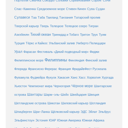
Соловки
Соревнования
Портелли
Смычка
Сокорро
Соронг
Сочи
Средиземное море
Спас-Каменка
Стивен Кинен
Сува
Судан
Сулавеси
Таиланд
Таа
Таба
Танзания
Татарский пролив
Телецкое озеро
Тверской карьер
Тверь
Телецкое
Тигран
Тихий океан
Трук
Азизбекян
Тринидад и Тобаго
Тритон
Туим
Турция
Тёркс и Кайкос
Ульбанский залив
Умберто Пелиццари
Урал
Фарасан
Фестиваль «Дикий подводный мир»
Фиджи
Филиппины
Филиппинское море
Финляндия
Финский залив
Флорида
Франсиско Ферерас
Франция
ФридайвФест Рускеала
Фувамула
Хургада
Фуджейра
Фукуок
Хакасия
Ханс Хасс
Хорватия
Чёрное море
Чемпионат мира
Шантарские
Хьюстон
Черногория
Шантары
острова
Шарм-эль-Шейх
Швейцария
Швеция
Шетландские острова
Шикотан
Шиловский карьер
Шотландия
Шпицберген
Шри-Ланка
Щёлковский карьер
ЭДС
Эйлат
Эльбрус
ЮАР
Эльфинстоун
Эстония
Южная Америка
Южная Африка