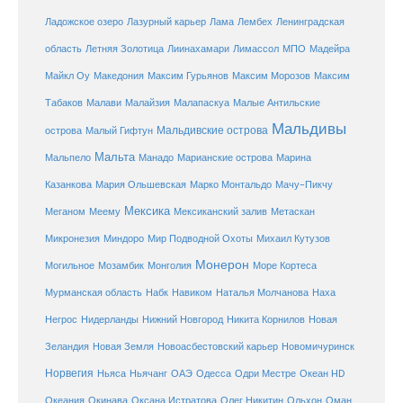
Ладожское озеро
Лазурный карьер
Лама
Лембех
Ленинградская
Летняя Золотица
область
Лиинахамари
Лимассол
МПО
Мадейра
Майкл Оу
Македония
Максим Гурьянов
Максим Морозов
Максим
Малайзия
Табаков
Малави
Малапаскуа
Малые Антильские
Мальдивы
Мальдивские острова
острова
Малый Гифтун
Мальта
Мальпело
Манадо
Марианские острова
Марина
Мачу-Пикчу
Казанкова
Мария Ольшевская
Марко Монтальдо
Мексика
Мексиканский залив
Меганом
Меему
Метаскан
Микронезия
Миндоро
Мир Подводной Охоты
Михаил Кутузов
Монерон
Монголия
Могильное
Мозамбик
Море Кортеса
Мурманская область
Набк
Навиком
Наталья Молчанова
Наха
Негрос
Нидерланды
Нижний Новгород
Никита Корнилов
Новая
Зеландия
Новая Земля
Новоасбестовский карьер
Новомичуринск
Норвегия
Океан HD
Ньяса
Ньячанг
ОАЭ
Одесса
Одри Местре
Океания
Окинава
Оксана Истратова
Олег Никитин
Ольхон
Оман