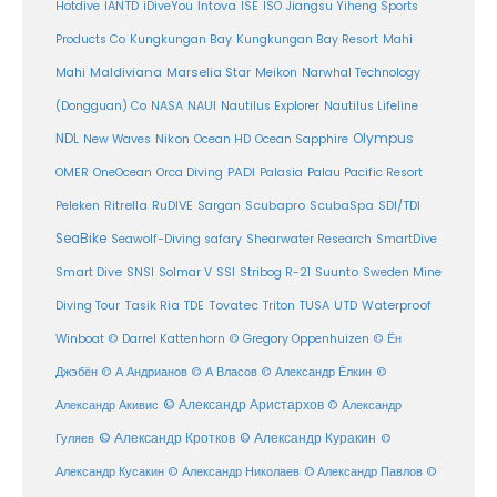
Intova
Hotdive
IANTD
iDiveYou
ISE
ISO
Jiangsu Yiheng Sports
Products Co
Kungkungan Bay
Kungkungan Bay Resort
Mahi
Maldiviana
Marselia Star
Mahi
Meikon
Narwhal Technology
(Dongguan) Co
NASA
NAUI
Nautilus Explorer
Nautilus Lifeline
Olympus
NDL
Nikon
New Waves
Ocean HD
Ocean Sapphire
PADI
OMER
OneOcean
Orca Diving
Palasia
Palau Pacific Resort
Ritrella
RuDIVE
Peleken
Sargan
Scubapro
ScubaSpa
SDI/TDI
SeaBike
Seawolf-Diving safary
Shearwater Research
SmartDive
SSI
Suunto
Smart Dive
SNSI
Solmar V
Stribog R-21
Sweden Mine
Diving Tour
Tasik Ria
TDE
Tovatec
Triton
TUSA
UTD
Waterproof
Winboat
© Darrel Kattenhorn
© Gregory Oppenhuizen
© Ён
Джэбён
© А Андрианов
© А Власов
© Александр Ёлкин
©
© Александр Аристархов
Александр Акивис
© Александр
© Александр Кротков
© Александр Куракин
Гуляев
©
Александр Кусакин
© Александр Николаев
© Александр Павлов
©