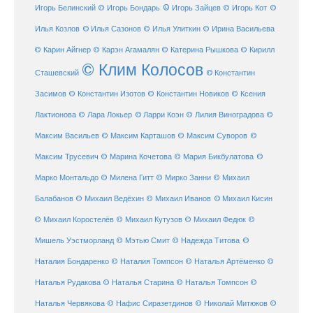
© Игорь Зайцев
Игорь Белинский
© Игорь Бондарь
© Игорь Кот
©
Илья Козлов
© Илья Сазонов
© Илья Улиткин
© Ирина Васильева
© Карин Айгнер
© Карэн Агамалян
© Катерина Рышкова
© Кирилл
© Клим Колосов
Сташевский
© Константин
Засимов
© Константин Изотов
© Константин Новиков
© Ксения
© Ларри Коэн
Лактионова
© Лара Локьер
© Лилия Виноградова
©
Максим Васильев
© Максим Карташов
© Максим Суворов
©
©
Максим Трусевич
© Марина Кочетова
© Мария Бикбулатова
Марко Монтальдо
© Милена Гитт
© Мирко Занни
© Михаил
© Михаил Кисин
Балабанов
© Михаил Ведёхин
© Михаил Иванов
© Михаил Коростелёв
© Михаил Кутузов
© Михаил Федюк
©
©
Мишель Уэстморланд
© Мэтью Смит
© Надежда Титова
Наталия Бондаренко
© Наталия Томпсон
© Наталья Артёменко
©
Наталья Рудакова
© Наталья Старина
© Наталья Томпсон
©
Наталья Червякова
© Нафис Сиразетдинов
© Николай Митюков
©