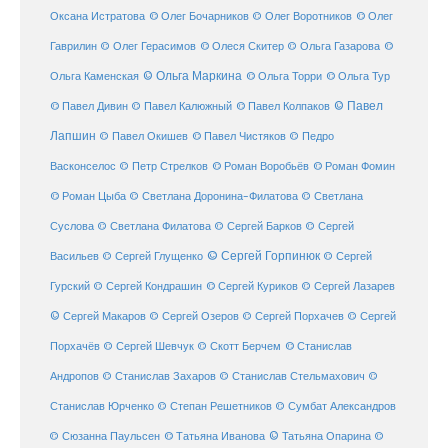
© Олег Бочарников
Оксана Истратова
© Олег Воротников
© Олег
Гаврилин
© Олег Герасимов
© Олеся Скитер
© Ольга Газарова
©
© Ольга Маркина
© Ольга Торри
Ольга Каменская
© Ольга Тур
© Павел Дивин
© Павел
© Павел Калюжный
© Павел Колпаков
Лапшин
© Павел Чистяков
© Павел Окишев
© Педро
© Роман Воробьёв
© Роман Фомин
Васконселос
© Петр Стрелков
© Роман Цыба
© Светлана Доронина-Филатова
© Светлана
Суслова
© Светлана Филатова
© Сергей Барков
© Сергей
© Сергей Горпинюк
Васильев
© Сергей Глущенко
© Сергей
Гурский
© Сергей Кондрашин
© Сергей Куриков
© Сергей Лазарев
© Сергей Макаров
© Сергей Озеров
© Сергей Порхачев
© Сергей
© Станислав
Порхачёв
© Сергей Шевчук
© Скотт Берчем
Андропов
© Станислав Захаров
© Станислав Стельмахович
©
Станислав Юрченко
© Степан Решетников
© Сумбат Александров
© Татьяна Иванова
© Татьяна Опарина
© Сюзанна Паульсен
©