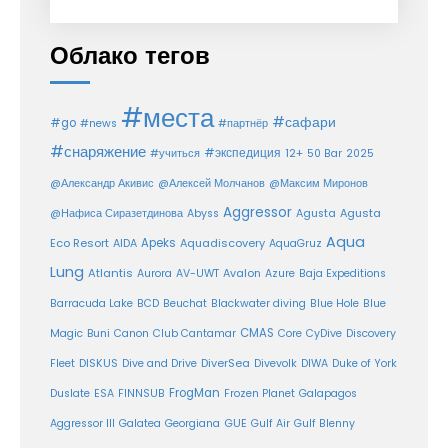
Облако тегов
#места
#сафари
#go
#news
#партнёр
#снаряжение
#экспедиция
12+
#учиться
50 Bar
2025
@Александр Акивис
@Алексей Молчанов
@Максим Миронов
Aggressor
Agusta
@Нафиса Сиразетдинова
Abyss
Agusta
Aqua
Eco Resort
Apeks
Aquadiscovery
AIDA
AquaGruz
Lung
Atlantis
Aurora
AV-UWT
Avalon
Azure
Baja Expeditions
Barracuda Lake
BCD
Beuchat
Blackwater diving
Blue Hole
Blue
CMAS
Magic
Buni
Canon
Club Cantamar
Core
CyDive
Discovery
DiverSea
Fleet
DISKUS
Dive and Drive
Divevolk
DIWA
Duke of York
FrogMan
Duslate
ESA
FINNSUB
Frozen Planet
Galapagos
Aggressor III
Galatea
Georgiana
GUE
Gulf Air
Gulf Blenny