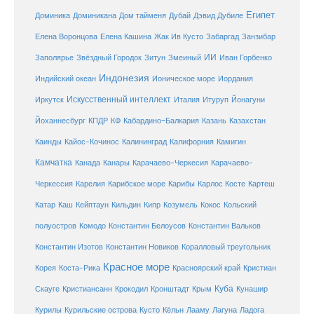
Египет
Доминика
Доминикана
Дом тайменя
Дубай
Дэвид Дубиле
Елена Кашина
Елена Воронцова
Жак Ив Кусто
Забаргад
Занзибар
ИИ
Заполярье
Звёздный Городок
Зитун
Змеиный
Иван Горбенко
Индонезия
Индийский океан
Ионическое море
Иордания
Искусственный интеллект
Иркутск
Италия
Итуруп
Йонагуни
Кабардино-Балкария
Казахстан
Йоханнесбург
КПДР
КФ
Казань
Каинды
Кайос-Кочинос
Калининград
Калифорния
Камигин
Камчатка
Карачаево-Черкесия
Канада
Канары
Карачаево-
Карибское море
Карибы
Черкессия
Карелия
Карлос Косте
Картеш
Катар
Каш
Кипр
Кейптаун
Кильдин
Козумель
Кокос
Кольский
полуостров
Комодо
Константин Белоусов
Константин Вальков
Константин Изотов
Константин Новиков
Коралловый треугольник
Красное море
Корея
Коста-Рика
Красноярский край
Кристиан
Куба
Крым
Скауге
Кристиансанн
Крокодил
Кронштадт
Кунашир
Курилы
Курильские острова
Кусто
Кёльн
Лааму
Лагуна
Ладога