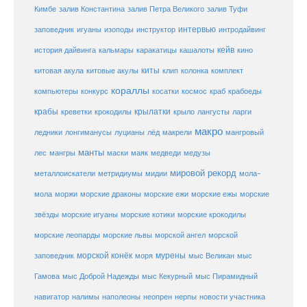
Кимбе
залив Константина
залив Петра Великого
залив Туфи
заповедник
интервью
игуаны
изоподы
инструктор
интродайвинг
кейв
кальмары
каракатицы
история дайвинга
кашалоты
кино
киты
китовые акулы
китовая акула
клип
колонка
комплект
кораллы
компьютеры
косатки
космос
конкурс
краб
крабоеды
крабы
крокодилы
крылатки
лангусты
креветки
крыло
ларги
макро
ледники
лонгиманусы
луцианы
лёд
макрели
мангровый
манты
лес
мангры
маски
маяк
медведи
медузы
мировой рекорд
металлоискатели
метридиумы
мидии
мола-
морские ежи
морские
мола
моржи
морские драконы
морские ежы
звёзды
морские игуаны
морские котики
морские крокодилы
морские львы
морские леопарды
морской ангел
морской
морской конёк
мурены
заповедник
моря
мыс Великан
мыс
Гамова
мыс Доброй Надежды
мыс Кекурный
мыс Пирамидный
навигатор
нерпы
новости участника
налимы
наполеоны
неопрен