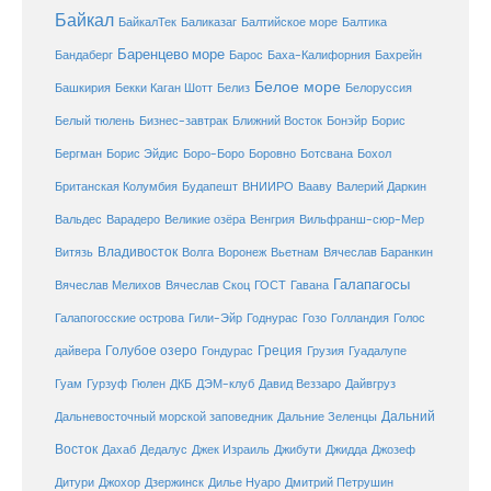
Байкал
БайкалТек
Балтика
Баликазаг
Балтийское море
Баренцево море
Бандаберг
Барос
Баха-Калифорния
Бахрейн
Белое море
Башкирия
Бекки Каган Шотт
Белиз
Белоруссия
Белый тюлень
Бизнес-завтрак
Ближний Восток
Бонэйр
Борис
Бергман
Борис Эйдис
Боро-Боро
Боровно
Ботсвана
Бохол
Британская Колумбия
Будапешт
ВНИИРО
Вааву
Валерий Даркин
Венгрия
Вальдес
Варадеро
Великие озёра
Вильфранш-сюр-Мер
Владивосток
Волга
Витязь
Воронеж
Вьетнам
Вячеслав Баранкин
Галапагосы
Вячеслав Мелихов
Вячеслав Скоц
ГОСТ
Гавана
Галапогосские острова
Гили-Эйр
Годнурас
Гозо
Голландия
Голос
Голубое озеро
Греция
Гуадалупе
дайвера
Гондурас
Грузия
Гуам
ДКБ
Гурзуф
Гюлен
ДЭМ-клуб
Давид Веззаро
Дайвгруз
Дальний
Дальневосточный морской заповедник
Дальние Зеленцы
Восток
Дахаб
Дедалус
Джек Израиль
Джибути
Джидда
Джозеф
Дитури
Джохор
Дзержинск
Дилье Нуаро
Дмитрий Петрушин