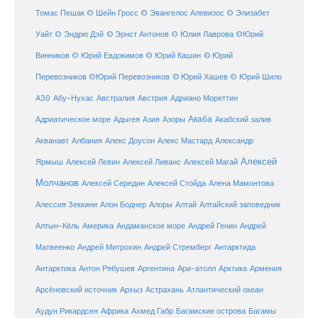
Томас Пешак
© Шейн Гросс
© Эвангелос Алевизос
© Элизабет
Уайт
© Эндрю Дэй
© Эрнст Антонов
© Юлия Лаврова
©Юрий
Винников
© Юрий Евдокимов
© Юрий Кашин
© Юрий
Перевозников
©Юрий Перевозников
© Юрий Хашев
© Юрий Шило
Австралия
А30
Абу-Нухас
Австрия
Адриано Мореттин
Акаба
Адриатическое море
Адыгея
Азия
Азоры
Акабский залив
Александр
Акванавт
Албания
Алекс Доусон
Алекс Мастард
Алексей
Ярмыш
Алексей Левин
Алексей Ливанс
Алексей Магай
Молчанов
Алексей Середин
Алексей Стойда
Алена Мамонтова
Алтай
Алессия Зеккини
Алон Боднер
Алоры
Алтайский заповедник
Алтын-Кёль
Америка
Андаманское море
Андрей Генин
Андрей
Антарктида
Матвеенко
Андрей Митрохин
Андрей Стремберг
Армения
Антарктика
Антон Рябушев
Аргентина
Ари-атолл
Арктика
Атлантический океан
Арсёновский источник
Архыз
Астрахань
Ахмед Габр
Багамы
Аудун Рикардсен
Африка
Багамские острова