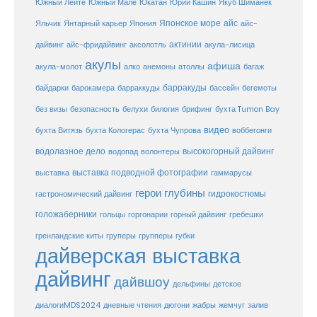
Юкатан
Юрий Кашин
Южный Лейте
Южный Мале
Якуб Шиманек
Японское море
айс
Яльчик
Янтарный карьер
Япония
айс-
актинии
акула-лисица
дайвинг
айс-фридайвинг
аксолотль
акулы
афиша
анемоны
акула-молот
алко
атоллы
багаж
барракуды
бассейн
байдарки
барокамера
барраккуды
бегемоты
белухи
брифинг
без визы
безопасность
билогия
бухта Tumon Bay
видео
бухта Витязь
бухта Кологерас
бухта Чупрова
воббегонги
водолазное дело
высокогорный дайвинг
водопад
волонтеры
выставка
выставка подводной фотографии
гаммарусы
герои глубины
гидрокостюмы
гастрономический дайвинг
голожаберники
горгонарии
горный дайвинг
гребешки
гольцы
груперы
губки
гренландские киты
групперы
дайверская выставка
дайвинг
дайвшоу
дельфины
детское
диалогиMDS2024
дневные чтения
дюгони
жабры
жемчуг
залив