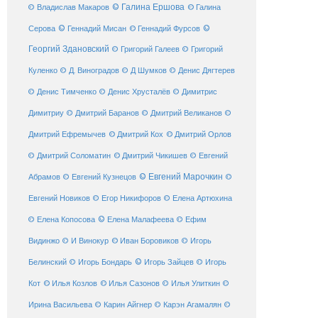
© Галина Ершова
© Галина
© Владислав Макаров
Серова
© Геннадий Мисан
© Геннадий Фурсов
©
Георгий Здановский
© Григорий Галеев
© Григорий
Куленко
© Д. Виноградов
© Д Шумков
© Денис Дягтерев
© Денис Тимченко
© Денис Хрусталёв
© Димитрис
Димитриу
© Дмитрий Баранов
© Дмитрий Великанов
©
© Дмитрий Орлов
Дмитрий Ефремычев
© Дмитрий Кох
© Дмитрий Соломатин
© Дмитрий Чикишев
© Евгений
© Евгений Марочкин
Абрамов
© Евгений Кузнецов
©
Евгений Новиков
© Егор Никифоров
© Елена Артюхина
© Елена Малафеева
© Елена Копосова
© Ефим
© Иван Боровиков
Видинжо
© И Винокур
© Игорь
© Игорь Зайцев
Белинский
© Игорь Бондарь
© Игорь
Кот
© Илья Козлов
© Илья Сазонов
© Илья Улиткин
©
Ирина Васильева
© Карин Айгнер
© Карэн Агамалян
©