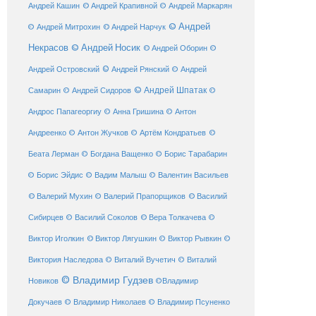
© Андрей Крапивной
Андрей Кашин
© Андрей Маркарян
© Андрей
© Андрей Нарчук
© Андрей Митрохин
Некрасов
© Андрей Носик
© Андрей Оборин
©
© Андрей Рянский
Андрей Островский
© Андрей
© Андрей Шпатак
Самарин
© Андрей Сидоров
©
Андрос Папагеоргиу
© Анна Гришина
© Антон
©
Андреенко
© Антон Жучков
© Артём Кондратьев
Беата Лерман
© Богдана Ващенко
© Борис Тарабарин
© Борис Эйдис
© Вадим Малыш
© Валентин Васильев
© Валерий Мухин
© Валерий Прапорщиков
© Василий
Сибирцев
© Василий Соколов
© Вера Толкачева
©
© Виктор Лягушкин
Виктор Иголкин
© Виктор Рывкин
©
Виктория Наследова
© Виталий Вучетич
© Виталий
© Владимир Гудзев
Новиков
©Владимир
Докучаев
© Владимир Николаев
© Владимир Псуненко