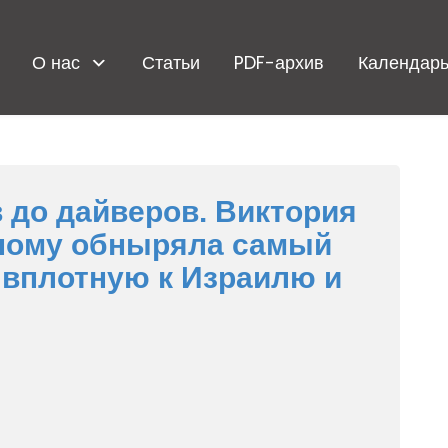
О нас
Статьи
PDF-архив
Календарь
в до дайверов. Виктория
тному обныряла самый
 вплотную к Израилю и