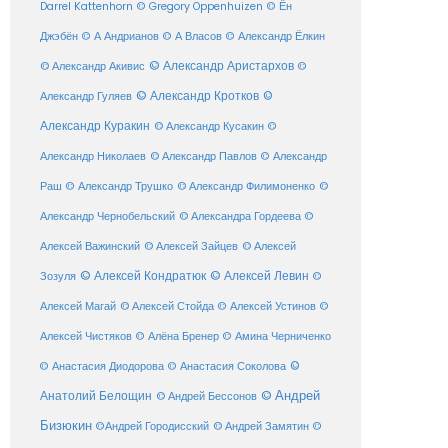
Darrel Kattenhorn
© Gregory Oppenhuizen
© Ён
Джэбён
© А Андрианов
© А Власов
© Александр Ёлкин
© Александр Аристархов
© Александр Акивис
©
© Александр Кротков
©
Александр Гуляев
Александр Куракин
© Александр Кусакин
©
Александр Николаев
© Александр Павлов
© Александр
Раш
© Александр Трушко
© Александр Филимоненко
©
Александр Чернобельский
© Александра Гордеева
©
© Алексей Зайцев
Алексей Важинский
© Алексей
© Алексей Кондратюк
© Алексей Левин
Зозуля
©
© Алексей Стойда
Алексей Магай
© Алексей Устинов
©
Алексей Чистяков
© Алёна Бренер
© Амина Черниченко
©
© Анастасия Диодорова
© Анастасия Соколова
Анатолий Белощин
© Андрей
© Андрей Бессонов
Бизюкин
©Андрей Городисский
© Андрей Замятин
©