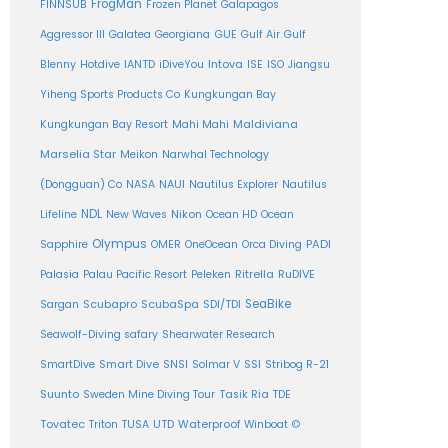
FrogMan
FINNSUB
Frozen Planet
Galapagos
Aggressor III
Galatea
Georgiana
GUE
Gulf Air
Gulf
Intova
Blenny
Hotdive
IANTD
iDiveYou
ISE
ISO
Jiangsu
Yiheng Sports Products Co
Kungkungan Bay
Maldiviana
Kungkungan Bay Resort
Mahi Mahi
Marselia Star
Meikon
Narwhal Technology
(Dongguan) Co
NASA
NAUI
Nautilus Explorer
Nautilus
NDL
Nikon
Lifeline
New Waves
Ocean HD
Ocean
Olympus
PADI
Sapphire
OMER
OneOcean
Orca Diving
Ritrella
RuDIVE
Palasia
Palau Pacific Resort
Peleken
SeaBike
Sargan
Scubapro
ScubaSpa
SDI/TDI
Seawolf-Diving safary
Shearwater Research
SSI
SmartDive
Smart Dive
SNSI
Solmar V
Stribog R-21
Suunto
Sweden Mine Diving Tour
Tasik Ria
TDE
Tovatec
Triton
TUSA
UTD
Waterproof
Winboat
©