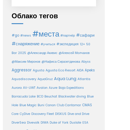
Облако тегов
#места
#сафари
#go
#news
#партнёр
#снаряжение
#экспедиция
12+
#учиться
50
Bar
2025
@Александр Акивис
@Алексей Молчанов
@Максим Миронов
@Нафиса Сиразетдинова
Abyss
Aggressor
Agusta Eco Resort
Apeks
Agusta
AIDA
Aqua Lung
Aquadiscovery
Atlantis
AquaGruz
Aurora
AV-UWT
Avalon
Azure
Baja Expeditions
Barracuda Lake
BCD
Beuchat
Blackwater diving
Blue
CMAS
Hole
Blue Magic
Buni
Canon
Club Cantamar
Core
CyDive
Discovery Fleet
DISKUS
Dive and Drive
DiverSea
Divevolk
DIWA
Duke of York
Duslate
ESA