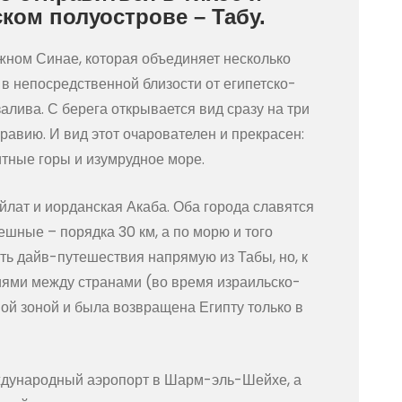
ком полуострове – Табу.
Южном Синае, которая объединяет несколько
в непосредственной близости от египетско-
алива. С берега открывается вид сразу на три
авию. И вид этот очарователен и прекрасен:
итные горы и изумрудное море.
йлат и иорданская Акаба. Оба города славятся
шные – порядка 30 км, а по морю и того
ть дайв-путешествия напрямую из Табы, но, к
иями между странами (во время израильско-
ой зоной и была возвращена Египту только в
еждународный аэропорт в Шарм-эль-Шейхе, а