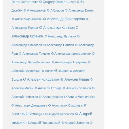
Darrel Kattenhorn
© Gregory Oppenhuizen
© Ён
Джэбён
© А Андрианов
© А Власов
© Александр Ёлкин
© Александр Аристархов
© Александр Акивис
©
© Александр Кротков
©
Александр Гуляев
Александр Куракин
© Александр Кусакин
©
Александр Николаев
© Александр Павлов
© Александр
Раш
© Александр Трушко
© Александр Филимоненко
©
Александр Чернобельский
© Александра Гордеева
©
© Алексей Зайцев
Алексей Важинский
© Алексей
© Алексей Кондратюк
© Алексей Левин
Зозуля
©
© Алексей Стойда
Алексей Магай
© Алексей Устинов
©
Алексей Чистяков
© Алёна Бренер
© Амина Черниченко
©
© Анастасия Диодорова
© Анастасия Соколова
Анатолий Белощин
© Андрей
© Андрей Бессонов
Бизюкин
©Андрей Городисский
© Андрей Замятин
©