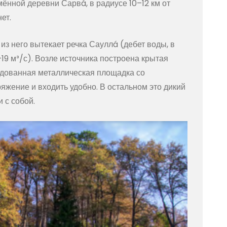
ённой деревни Сарвá, в радиусе 10–12 км от
ет.
з него вытекает речка Сауллá (дебет воды, в
–19 м³/с). Возле источника построена крытая
рудованная металлическая площадка со
яжение и входить удобно. В остальном это дикий
 с собой.