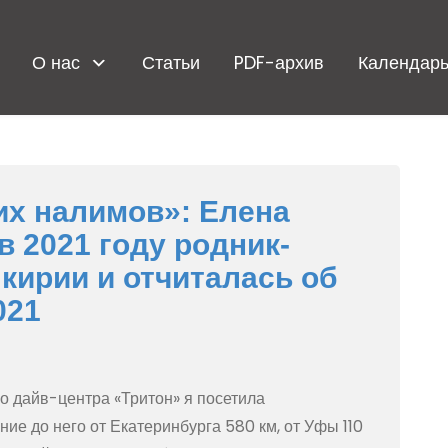
О нас
Статьи
PDF-архив
Календарь
их налимов»: Елена
 2021 году родник-
кирии и отчиталась об
021
о дайв-центра «Тритон» я посетила
ие до него от Екатеринбурга 580 км, от Уфы 110