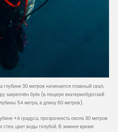
а глубине 30 метров начинается плавный свал,
ру закреплён буёк (в пещере екатеринбургский
лубины 54 метра, в длину 60 метров).
убине +4 градуса, прозрачность около 30 метров
стен, цвет воды голубой. В зимнее время