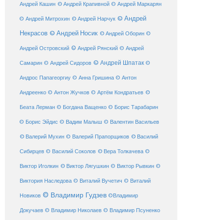
© Андрей Крапивной
Андрей Кашин
© Андрей Маркарян
© Андрей
© Андрей Нарчук
© Андрей Митрохин
Некрасов
© Андрей Носик
© Андрей Оборин
©
© Андрей Рянский
Андрей Островский
© Андрей
© Андрей Шпатак
Самарин
© Андрей Сидоров
©
Андрос Папагеоргиу
© Анна Гришина
© Антон
©
Андреенко
© Антон Жучков
© Артём Кондратьев
Беата Лерман
© Богдана Ващенко
© Борис Тарабарин
© Борис Эйдис
© Вадим Малыш
© Валентин Васильев
© Валерий Мухин
© Валерий Прапорщиков
© Василий
Сибирцев
© Василий Соколов
© Вера Толкачева
©
© Виктор Лягушкин
Виктор Иголкин
© Виктор Рывкин
©
Виктория Наследова
© Виталий Вучетич
© Виталий
© Владимир Гудзев
Новиков
©Владимир
Докучаев
© Владимир Николаев
© Владимир Псуненко