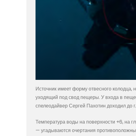
Источник имеет форму отвесного колодца, н
уходящий под свод пещеры. У входа в пеще
спелеодайвер Сергей Пахотин доходил до г
Температура воды на поверхности +6, на гл
— угадываются очертания противоположных 