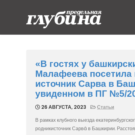
Skip
to
content
Предельная
Ныряем от души
глубина
«В гостях у башкирск
Малафеева посетила в
источник Сарва в Баш
увиденном в ПГ №5/2
26 АВГУСТА, 2023
Статьи
В рамках клубного выезда екатеринбургског
родникисточник Сарвá в Башкирии. Расстоян