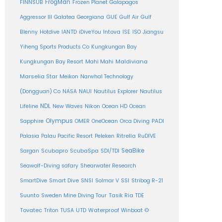
FrogMan
FINNSUB
Frozen Planet
Galapagos
Aggressor III
Galatea
Georgiana
GUE
Gulf Air
Gulf
Intova
Blenny
Hotdive
IANTD
iDiveYou
ISE
ISO
Jiangsu
Yiheng Sports Products Co
Kungkungan Bay
Maldiviana
Kungkungan Bay Resort
Mahi Mahi
Marselia Star
Meikon
Narwhal Technology
(Dongguan) Co
NASA
NAUI
Nautilus Explorer
Nautilus
NDL
Nikon
Lifeline
New Waves
Ocean HD
Ocean
Olympus
PADI
Sapphire
OMER
OneOcean
Orca Diving
Ritrella
RuDIVE
Palasia
Palau Pacific Resort
Peleken
SeaBike
Sargan
Scubapro
ScubaSpa
SDI/TDI
Seawolf-Diving safary
Shearwater Research
SSI
SmartDive
Smart Dive
SNSI
Solmar V
Stribog R-21
Suunto
Sweden Mine Diving Tour
Tasik Ria
TDE
Tovatec
Triton
TUSA
UTD
Waterproof
Winboat
©