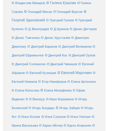
© Галина Ершова
© Галина
© Владислав Макаров
Серова
© Геннадий Мисан
© Геннадий Фурсов
©
Георгий Здановский
© Григорий Галеев
© Григорий
Куленко
© Д. Виноградов
© Д Шумков
© Денис Дягтерев
© Денис Тимченко
© Денис Хрусталёв
© Димитрис
Димитриу
© Дмитрий Баранов
© Дмитрий Великанов
©
© Дмитрий Орлов
Дмитрий Ефремычев
© Дмитрий Кох
© Дмитрий Соломатин
© Дмитрий Чикишев
© Евгений
© Евгений Марочкин
Абрамов
© Евгений Кузнецов
©
Евгений Новиков
© Егор Никифоров
© Елена Артюхина
© Елена Малафеева
© Елена Копосова
© Ефим
© Иван Боровиков
Видинжо
© И Винокур
© Игорь
© Игорь Зайцев
Белинский
© Игорь Бондарь
© Игорь
Кот
© Илья Козлов
© Илья Сазонов
© Илья Улиткин
©
Ирина Васильева
© Карин Айгнер
© Карэн Агамалян
©