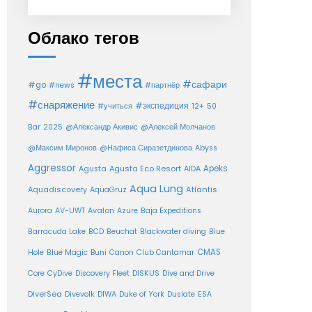
Облако тегов
#места
#сафари
#go
#news
#партнёр
#снаряжение
#экспедиция
12+
#учиться
50
Bar
2025
@Александр Акивис
@Алексей Молчанов
@Максим Миронов
@Нафиса Сиразетдинова
Abyss
Aggressor
Agusta Eco Resort
Apeks
Agusta
AIDA
Aqua Lung
Aquadiscovery
Atlantis
AquaGruz
Aurora
AV-UWT
Avalon
Azure
Baja Expeditions
Barracuda Lake
BCD
Beuchat
Blackwater diving
Blue
CMAS
Hole
Blue Magic
Buni
Canon
Club Cantamar
Core
CyDive
Discovery Fleet
DISKUS
Dive and Drive
DiverSea
Divevolk
DIWA
Duke of York
Duslate
ESA