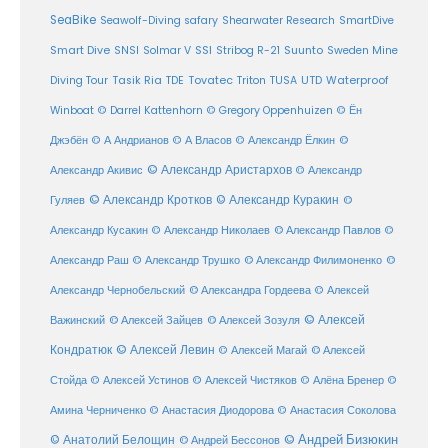
SeaBike
Seawolf-Diving safary
Shearwater Research
SmartDive
SSI
Suunto
Smart Dive
SNSI
Solmar V
Stribog R-21
Sweden Mine
Diving Tour
Tasik Ria
TDE
Tovatec
Triton
TUSA
UTD
Waterproof
Winboat
© Darrel Kattenhorn
© Gregory Oppenhuizen
© Ён
Джэбён
© А Андрианов
© А Власов
© Александр Ёлкин
©
© Александр Аристархов
Александр Акивис
© Александр
© Александр Кротков
© Александр Куракин
Гуляев
©
Александр Кусакин
© Александр Николаев
© Александр Павлов
©
Александр Раш
© Александр Трушко
© Александр Филимоненко
©
Александр Чернобельский
© Александра Гордеева
© Алексей
© Алексей
© Алексей Зайцев
Важинский
© Алексей Зозуля
Кондратюк
© Алексей Левин
© Алексей
© Алексей Магай
Стойда
© Алексей Устинов
© Алексей Чистяков
© Алёна Бренер
©
Амина Черниченко
© Анастасия Диодорова
© Анастасия Соколова
© Анатолий Белощин
© Андрей Бизюкин
© Андрей Бессонов