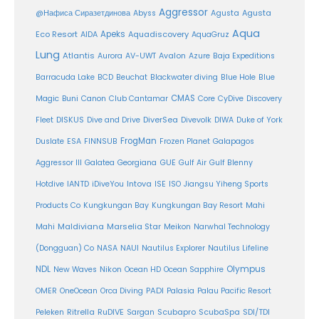
Aggressor
Agusta
@Нафиса Сиразетдинова
Abyss
Agusta
Aqua
Eco Resort
Apeks
Aquadiscovery
AIDA
AquaGruz
Lung
Atlantis
Aurora
AV-UWT
Avalon
Azure
Baja Expeditions
Barracuda Lake
BCD
Beuchat
Blackwater diving
Blue Hole
Blue
CMAS
Magic
Buni
Canon
Club Cantamar
Core
CyDive
Discovery
DiverSea
Fleet
DISKUS
Dive and Drive
Divevolk
DIWA
Duke of York
FrogMan
Duslate
ESA
FINNSUB
Frozen Planet
Galapagos
Aggressor III
Galatea
Georgiana
GUE
Gulf Air
Gulf Blenny
Intova
Hotdive
IANTD
iDiveYou
ISE
ISO
Jiangsu Yiheng Sports
Products Co
Kungkungan Bay
Kungkungan Bay Resort
Mahi
Maldiviana
Marselia Star
Mahi
Meikon
Narwhal Technology
(Dongguan) Co
NASA
NAUI
Nautilus Explorer
Nautilus Lifeline
Olympus
NDL
Nikon
New Waves
Ocean HD
Ocean Sapphire
PADI
OMER
OneOcean
Orca Diving
Palasia
Palau Pacific Resort
Ritrella
RuDIVE
Peleken
Sargan
Scubapro
ScubaSpa
SDI/TDI