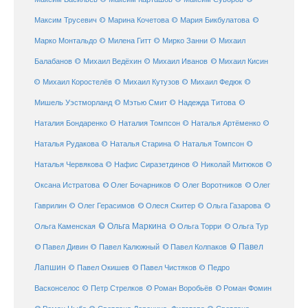
©
Максим Трусевич
© Марина Кочетова
© Мария Бикбулатова
Марко Монтальдо
© Милена Гитт
© Мирко Занни
© Михаил
© Михаил Кисин
Балабанов
© Михаил Ведёхин
© Михаил Иванов
© Михаил Коростелёв
© Михаил Кутузов
© Михаил Федюк
©
©
Мишель Уэстморланд
© Мэтью Смит
© Надежда Титова
Наталия Бондаренко
© Наталия Томпсон
© Наталья Артёменко
©
Наталья Рудакова
© Наталья Старина
© Наталья Томпсон
©
Наталья Червякова
© Нафис Сиразетдинов
© Николай Митюков
©
© Олег Бочарников
Оксана Истратова
© Олег Воротников
© Олег
Гаврилин
© Олег Герасимов
© Олеся Скитер
© Ольга Газарова
©
© Ольга Маркина
© Ольга Торри
Ольга Каменская
© Ольга Тур
© Павел Дивин
© Павел
© Павел Калюжный
© Павел Колпаков
Лапшин
© Павел Чистяков
© Павел Окишев
© Педро
© Роман Воробьёв
© Роман Фомин
Васконселос
© Петр Стрелков