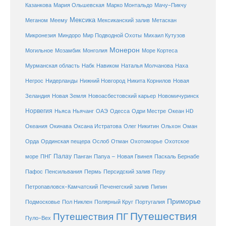
Мачу-Пикчу
Казанкова
Мария Ольшевская
Марко Монтальдо
Мексика
Мексиканский залив
Меганом
Меему
Метаскан
Микронезия
Миндоро
Мир Подводной Охоты
Михаил Кутузов
Монерон
Монголия
Могильное
Мозамбик
Море Кортеса
Мурманская область
Набк
Навиком
Наталья Молчанова
Наха
Негрос
Нидерланды
Нижний Новгород
Никита Корнилов
Новая
Зеландия
Новая Земля
Новоасбестовский карьер
Новомичуринск
Норвегия
Океан HD
Ньяса
Ньячанг
ОАЭ
Одесса
Одри Местре
Океания
Окинава
Оксана Истратова
Олег Никитин
Ольхон
Оман
Охотоморье
Охотское
Орда
Ординская пещера
Ослоб
Отман
море
Палау
Папуа – Новая Гвинея
ПНГ
Панган
Паскаль Бернабе
Перу
Пафос
Пенсильвания
Пермь
Персидский залив
Петропавловск-Камчатский
Печенегский залив
Пипин
Приморье
Полярный Круг
Подмосковье
Пол Никлен
Португалия
Путешествия
Путешествия ПГ
Пуло-Вех