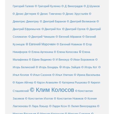
Григорий Галеев
© Григорий Куленко
© Д. Виноградов
© Д Шумков
© Денис Дягтерев
© Денис Тимченко
© Денис Хрусталёв
©
Димитрис Димитриу
© Дмитрий Баранов
© Дмитрий Великанов
©
© Дмитрий Орлов
Дмитрий Ефремычев
© Дмитрий Кох
© Дмитрий
Соломатин
© Дмитрий Чикишев
© Евгений Абрамов
© Евгений
© Евгений Марочкин
Кузнецов
© Евгений Новиков
© Егор
© Елена
Никифоров
© Елена Артюхина
© Елена Копосова
Малафеева
© Иван Боровиков
© Ефим Видинжо
© И Винокур
©
© Игорь Зайцев
Игорь Белинский
© Игорь Бондарь
© Игорь Кот
©
Илья Козлов
© Илья Сазонов
© Илья Улиткин
© Ирина Васильева
© Карин Айгнер
© Карэн Агамалян
© Катерина Рышкова
© Кирилл
© Клим Колосов
Сташевский
© Константин
Засимов
© Константин Изотов
© Константин Новиков
© Ксения
© Ларри Коэн
Лактионова
© Лара Локьер
© Лилия Виноградова
©
Максим Васильев
© Максим Карташов
© Максим Суворов
©