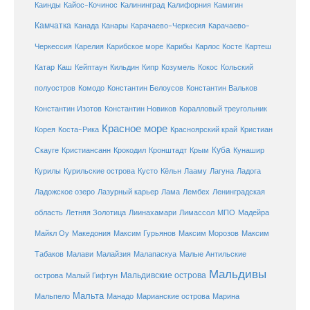
Каинды
Кайос-Кочинос
Калининград
Калифорния
Камигин
Камчатка
Карачаево-Черкесия
Канада
Канары
Карачаево-
Карибское море
Карибы
Черкессия
Карелия
Карлос Косте
Картеш
Катар
Каш
Кипр
Кейптаун
Кильдин
Козумель
Кокос
Кольский
полуостров
Комодо
Константин Белоусов
Константин Вальков
Константин Изотов
Константин Новиков
Коралловый треугольник
Красное море
Корея
Коста-Рика
Красноярский край
Кристиан
Куба
Крым
Скауге
Кристиансанн
Крокодил
Кронштадт
Кунашир
Курилы
Курильские острова
Кусто
Кёльн
Лааму
Лагуна
Ладога
Ладожское озеро
Лазурный карьер
Лама
Лембех
Ленинградская
Летняя Золотица
область
Лиинахамари
Лимассол
МПО
Мадейра
Майкл Оу
Македония
Максим Гурьянов
Максим Морозов
Максим
Малайзия
Табаков
Малави
Малапаскуа
Малые Антильские
Мальдивы
Мальдивские острова
острова
Малый Гифтун
Мальта
Мальпело
Манадо
Марианские острова
Марина