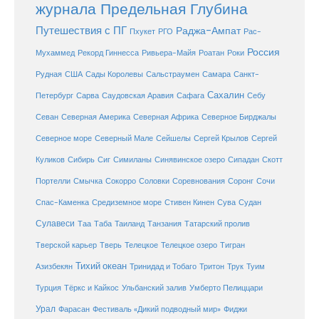
журнала Предельная Глубина
Путешествия с ПГ
Раджа-Ампат
Пхукет
РГО
Рас-
Россия
Мухаммед
Рекорд Гиннесса
Ривьера-Майя
Роатан
Роки
США
Сады Королевы
Рудная
Сальстраумен
Самара
Санкт-
Сахалин
Саудовская Аравия
Себу
Петербург
Сарва
Сафага
Севан
Северная Америка
Северная Африка
Северное Бирджалы
Сейшелы
Северное море
Северный Мале
Сергей Крылов
Сергей
Куликов
Сибирь
Сиг
Симиланы
Синявинское озеро
Сипадан
Скотт
Соловки
Соревнования
Портелли
Смычка
Сокорро
Соронг
Сочи
Средиземное море
Спас-Каменка
Стивен Кинен
Сува
Судан
Сулавеси
Таиланд
Таа
Таба
Танзания
Татарский пролив
Телецкое озеро
Тверской карьер
Тверь
Телецкое
Тигран
Тихий океан
Трук
Азизбекян
Тринидад и Тобаго
Тритон
Туим
Турция
Тёркс и Кайкос
Ульбанский залив
Умберто Пелиццари
Урал
Фарасан
Фестиваль «Дикий подводный мир»
Фиджи