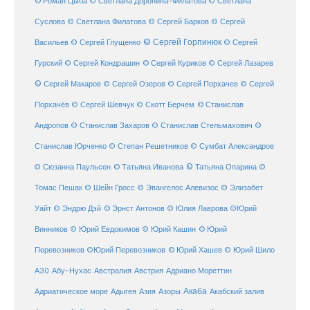
© Роман Цыба
© Светлана Доронина-Филатова
© Светлана
Суслова
© Светлана Филатова
© Сергей Барков
© Сергей
© Сергей Горпинюк
Васильев
© Сергей Глущенко
© Сергей
Гурский
© Сергей Кондрашин
© Сергей Куриков
© Сергей Лазарев
© Сергей Макаров
© Сергей Озеров
© Сергей Порхачев
© Сергей
© Станислав
Порхачёв
© Сергей Шевчук
© Скотт Берчем
Андропов
© Станислав Захаров
© Станислав Стельмахович
©
Станислав Юрченко
© Степан Решетников
© Сумбат Александров
© Татьяна Иванова
© Татьяна Опарина
© Сюзанна Паульсен
©
Томас Пешак
© Шейн Гросс
© Эвангелос Алевизос
© Элизабет
Уайт
© Эндрю Дэй
© Эрнст Антонов
© Юлия Лаврова
©Юрий
Винников
© Юрий Евдокимов
© Юрий Кашин
© Юрий
Перевозников
©Юрий Перевозников
© Юрий Хашев
© Юрий Шило
Австралия
А30
Абу-Нухас
Австрия
Адриано Мореттин
Акаба
Адриатическое море
Адыгея
Азия
Азоры
Акабский залив