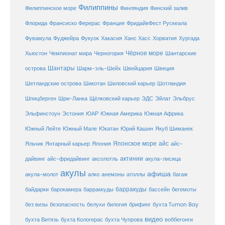
Филиппины
Филиппинское море
Финляндия
Финский залив
Флорида
Франсиско Ферерас
Франция
ФридайвФест Рускеала
Фувамула
Хургада
Фуджейра
Фукуок
Хакасия
Ханс Хасс
Хорватия
Чёрное море
Чемпионат мира
Шантарские
Хьюстон
Черногория
Шантары
острова
Шарм-эль-Шейх
Швейцария
Швеция
Шетландские острова
Шикотан
Шиловский карьер
Шотландия
Шпицберген
Шри-Ланка
Щёлковский карьер
ЭДС
Эйлат
Эльбрус
ЮАР
Эльфинстоун
Эстония
Южная Америка
Южная Африка
Юкатан
Юрий Кашин
Южный Лейте
Южный Мале
Якуб Шиманек
Японское море
айс
Яльчик
Янтарный карьер
Япония
айс-
актинии
акула-лисица
дайвинг
айс-фридайвинг
аксолотль
акулы
афиша
анемоны
акула-молот
алко
атоллы
багаж
барракуды
бассейн
байдарки
барокамера
барраккуды
бегемоты
белухи
брифинг
без визы
безопасность
билогия
бухта Tumon Bay
видео
бухта Витязь
бухта Кологерас
бухта Чупрова
воббегонги