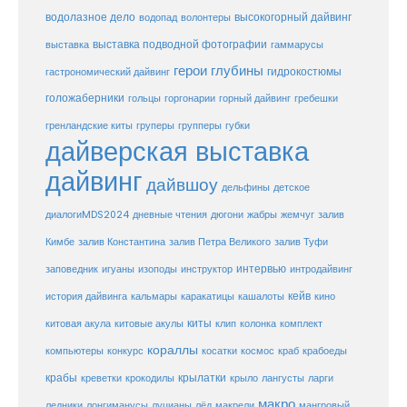
водолазное дело
высокогорный дайвинг
водопад
волонтеры
выставка
выставка подводной фотографии
гаммарусы
герои глубины
гидрокостюмы
гастрономический дайвинг
голожаберники
горгонарии
горный дайвинг
гребешки
гольцы
груперы
губки
гренландские киты
групперы
дайверская выставка
дайвинг
дайвшоу
дельфины
детское
диалогиMDS2024
дневные чтения
дюгони
жабры
жемчуг
залив
Кимбе
залив Константина
залив Петра Великого
залив Туфи
заповедник
интервью
игуаны
изоподы
инструктор
интродайвинг
кейв
кальмары
каракатицы
история дайвинга
кашалоты
кино
киты
китовые акулы
китовая акула
клип
колонка
комплект
кораллы
компьютеры
косатки
космос
конкурс
краб
крабоеды
крабы
крокодилы
крылатки
лангусты
креветки
крыло
ларги
макро
ледники
лонгиманусы
луцианы
лёд
макрели
мангровый