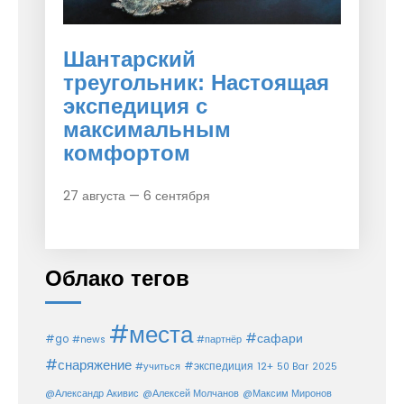
Шантарский
треугольник: Настоящая
экспедиция с
максимальным
комфортом
27 августа — 6 сентября
Облако тегов
#места
#сафари
#go
#news
#партнёр
#снаряжение
#экспедиция
12+
#учиться
50 Bar
2025
@Александр Акивис
@Алексей Молчанов
@Максим Миронов