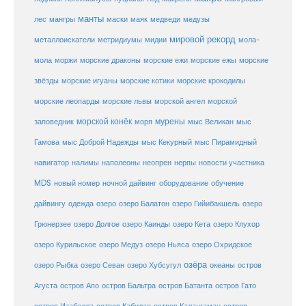
манты
лес
мангры
маски
маяк
медведи
медузы
мировой рекорд
металлоискатели
метридиумы
мидии
мола-
морские ежи
морские
мола
моржи
морские драконы
морские ежы
звёзды
морские игуаны
морские котики
морские крокодилы
морские львы
морские леопарды
морской ангел
морской
морской конёк
мурены
заповедник
моря
мыс Великан
мыс
Гамова
мыс Доброй Надежды
мыс Кекурный
мыс Пирамидный
навигатор
нерпы
новости участника
налимы
наполеоны
неопрен
MDS
новый номер
оборудование
обучение
ночной дайвинг
дайвингу
озеро
одежда
озеро Балатон
озеро Гийибакшель
озеро
Грюнерзее
озеро Долгое
озеро Каинды
озеро Кета
озеро Клухор
озеро Курильское
озеро Медуз
озеро Ньяса
озеро Охридское
озёра
озеро Рыбка
озеро Севан
озеро Хубсугул
океаны
остров
Агуста
остров Апо
остров Бальтра
остров Батанта
остров Гато