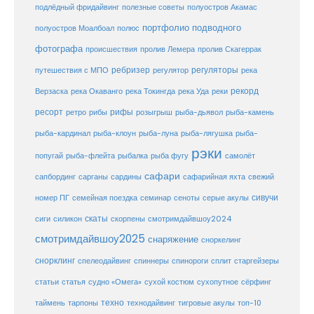
подлёдный фридайвинг
полезные советы
полуостров Акамас
портфолио подводного
полуостров Моалбоал
полюс
фотографа
происшествия
пролив Лемера
пролив Скагеррак
ребризер
регуляторы
путешествия с МПО
регулятор
река
рекорд
Верзаска
река Окаванго
река Токингда
река Уда
реки
ресорт
рифы
ретро
рибы
розыгрыш
рыба-дьявол
рыба-камень
рыба-клоун
рыба-кардинал
рыба-луна
рыба-лягушка
рыба-
рэки
попугай
рыба-флейта
рыбалка
рыба фугу
самолёт
сафари
сафарийная яхта
сапбординг
сарганы
сардины
свежий
сивучи
сеноты
номер ПГ
семейная поездка
семинар
серые акулы
скаты
скорпены
смотримдайвшоу2024
сиги
силикон
смотримдайвшоу2025
снаряжение
сноркелинг
снорклинг
спелеодайвинг
спиннеры
спинороги
сплит
старгейзеры
статья
сухой костюм
статьи
судно «Омега»
сухопутное
сёрфинг
таймень
техно
технодайвинг
тарпоны
тигровые акулы
топ-10