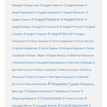
©
©Андрей Городисский
© Андрей Замятин
© Андрей Кашин
Андрей Крапивной
©
© Андрей Маркарян
© Андрей Митрохин
© Андрей Некрасов
© Андрей Носик
Андрей Нарчук
©
© Андрей Рянский
Андрей Оборин
© Андрей Островский
© Андрей
© Андрей Шпатак
Самарин
© Андрей Сидоров
© Андрос
Папагеоргиу
© Анна Гришина
© Антон Андреенко
© Антон Жучков
© Беата Лерман
© Артём Кондратьев
© Богдана Ващенко
© Борис
Тарабарин
© Борис Эйдис
© Вадим Малыш
© Валентин Васильев
© Валерий Мухин
© Валерий Прапорщиков
© Василий Сибирцев
©
© Виктор
Василий Соколов
© Вера Толкачева
© Виктор Иголкин
Лягушкин
© Виктор Рывкин
© Виктория Наследова
© Виталий
© Владимир Гудзев
Вучетич
© Виталий Новиков
©Владимир
Докучаев
© Владимир Николаев
© Владимир Псуненко
©
© Галина Ершова
© Галина Серова
©
Владислав Макаров
Геннадий Мисан
© Геннадий Фурсов
© Георгий Здановский
©