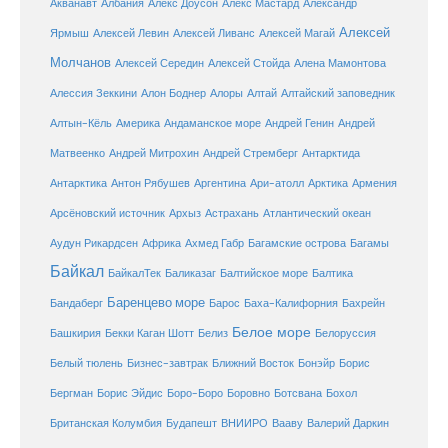
Александр
Акванавт
Албания
Алекс Доусон
Алекс Мастард
Алексей
Ярмыш
Алексей Левин
Алексей Ливанс
Алексей Магай
Молчанов
Алексей Середин
Алексей Стойда
Алена Мамонтова
Алтай
Алессия Зеккини
Алон Боднер
Алоры
Алтайский заповедник
Алтын-Кёль
Америка
Андаманское море
Андрей Генин
Андрей
Антарктида
Матвеенко
Андрей Митрохин
Андрей Стремберг
Армения
Антарктика
Антон Рябушев
Аргентина
Ари-атолл
Арктика
Атлантический океан
Арсёновский источник
Архыз
Астрахань
Ахмед Габр
Багамы
Аудун Рикардсен
Африка
Багамские острова
Байкал
БайкалТек
Балтика
Баликазаг
Балтийское море
Баренцево море
Бандаберг
Барос
Баха-Калифорния
Бахрейн
Белое море
Башкирия
Бекки Каган Шотт
Белиз
Белоруссия
Белый тюлень
Бизнес-завтрак
Ближний Восток
Бонэйр
Борис
Бергман
Борис Эйдис
Боро-Боро
Боровно
Ботсвана
Бохол
Британская Колумбия
Будапешт
ВНИИРО
Вааву
Валерий Даркин