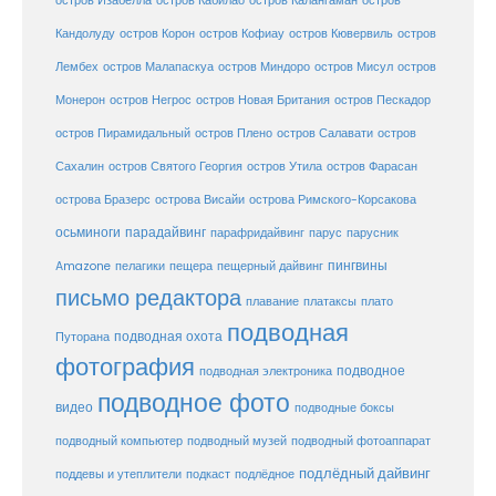
остров Изабелла
остров Кабилао
остров Калангаман
остров
Кандолуду
остров Корон
остров Кофиау
остров Кювервиль
остров
остров
Лембех
остров Малапаскуа
остров Миндоро
остров Мисул
Монерон
остров Негрос
остров Новая Британия
остров Пескадор
остров Пирамидальный
остров Плено
остров Салавати
остров
Сахалин
остров Святого Георгия
остров Утила
остров Фарасан
острова Бразерс
острова Висайи
острова Римского-Корсакова
осьминоги
парадайвинг
парус
парафридайвинг
парусник
пещерный дайвинг
пингвины
Amazone
пелагики
пещера
письмо редактора
плато
плавание
платаксы
подводная
подводная охота
Путорана
фотография
подводное
подводная электроника
подводное фото
видео
подводные боксы
подводный музей
подводный компьютер
подводный фотоаппарат
подлёдный дайвинг
поддевы и утеплители
подкаст
подлёдное