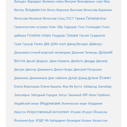
Венгрия
Вальдес
Варадеро
Великие озёра
Вильфранш-сюр-Мер
Владивосток
Волга
Витязь
Воронеж
Вьетнам
Вячеслав Баранкин
Галапагосы
Вячеслав Мелихов
Вячеслав Скоц
ГОСТ
Гавана
Галапогосские острова
Гили-Эйр
Годнурас
Гозо
Голландия
Голос
Голубое озеро
Греция
Гуадалупе
дайвера
Гондурас
Грузия
Гуам
ДКБ
Гурзуф
Гюлен
ДЭМ-клуб
Давид Веззаро
Дайвгруз
Дальний
Дальневосточный морской заповедник
Дальние Зеленцы
Восток
Дахаб
Дедалус
Джек Израиль
Джибути
Джидда
Джозеф
Дитури
Джохор
Дзержинск
Дилье Нуаро
Дмитрий Петрушин
Египет
Доминика
Доминикана
Дом тайменя
Дубай
Дэвид Дубиле
Елена Кашина
Елена Воронцова
Жак Ив Кусто
Забаргад
Занзибар
ИИ
Заполярье
Звёздный Городок
Зитун
Змеиный
Иван Горбенко
Индонезия
Индийский океан
Ионическое море
Иордания
Искусственный интеллект
Иркутск
Италия
Итуруп
Йонагуни
Кабардино-Балкария
Казахстан
Йоханнесбург
КПДР
КФ
Казань