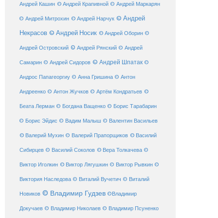
© Андрей Крапивной
Андрей Кашин
© Андрей Маркарян
© Андрей
© Андрей Нарчук
© Андрей Митрохин
Некрасов
© Андрей Носик
© Андрей Оборин
©
© Андрей Рянский
Андрей Островский
© Андрей
© Андрей Шпатак
Самарин
© Андрей Сидоров
©
Андрос Папагеоргиу
© Анна Гришина
© Антон
©
Андреенко
© Антон Жучков
© Артём Кондратьев
Беата Лерман
© Богдана Ващенко
© Борис Тарабарин
© Борис Эйдис
© Вадим Малыш
© Валентин Васильев
© Валерий Мухин
© Валерий Прапорщиков
© Василий
Сибирцев
© Василий Соколов
© Вера Толкачева
©
© Виктор Лягушкин
Виктор Иголкин
© Виктор Рывкин
©
Виктория Наследова
© Виталий Вучетич
© Виталий
© Владимир Гудзев
Новиков
©Владимир
Докучаев
© Владимир Николаев
© Владимир Псуненко