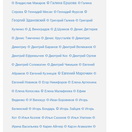
© Галина Ершова
© Галина
© Владислав Макаров
Серова
© Геннадий Мисан
© Геннадий Фурсов
©
Георгий Здановский
© Григорий Галеев
© Григорий
Куленко
© Д. Виноградов
© Д Шумков
© Денис Дягтерев
© Денис Тимченко
© Денис Хрусталёв
© Димитрис
Димитриу
© Дмитрий Баранов
© Дмитрий Великанов
©
© Дмитрий Орлов
Дмитрий Ефремычев
© Дмитрий Кох
© Дмитрий Соломатин
© Дмитрий Чикишев
© Евгений
© Евгений Марочкин
Абрамов
© Евгений Кузнецов
©
Евгений Новиков
© Егор Никифоров
© Елена Артюхина
© Елена Малафеева
© Елена Копосова
© Ефим
© Иван Боровиков
Видинжо
© И Винокур
© Игорь
© Игорь Зайцев
Белинский
© Игорь Бондарь
© Игорь
Кот
© Илья Козлов
© Илья Сазонов
© Илья Улиткин
©
Ирина Васильева
© Карин Айгнер
© Карэн Агамалян
©