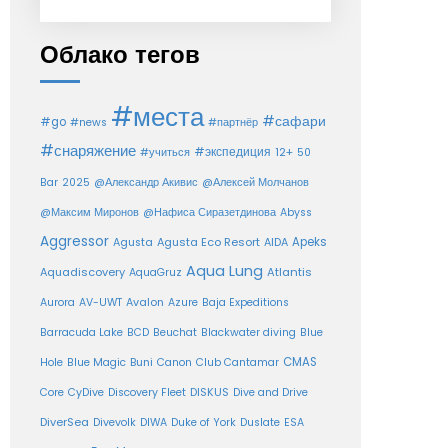
Облако тегов
#места
#сафари
#go
#news
#партнёр
#снаряжение
#экспедиция
12+
#учиться
50
Bar
2025
@Александр Акивис
@Алексей Молчанов
@Максим Миронов
@Нафиса Сиразетдинова
Abyss
Aggressor
Agusta Eco Resort
Apeks
Agusta
AIDA
Aqua Lung
Aquadiscovery
Atlantis
AquaGruz
Aurora
AV-UWT
Avalon
Azure
Baja Expeditions
Barracuda Lake
BCD
Beuchat
Blackwater diving
Blue
CMAS
Hole
Blue Magic
Buni
Canon
Club Cantamar
Core
CyDive
Discovery Fleet
DISKUS
Dive and Drive
DiverSea
Divevolk
DIWA
Duke of York
Duslate
ESA