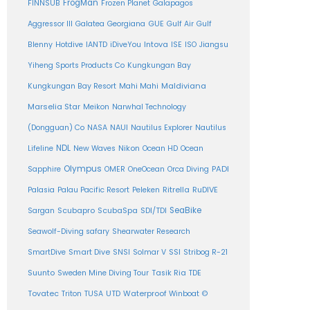
FrogMan
FINNSUB
Frozen Planet
Galapagos
Aggressor III
Galatea
Georgiana
GUE
Gulf Air
Gulf
Intova
Blenny
Hotdive
IANTD
iDiveYou
ISE
ISO
Jiangsu
Yiheng Sports Products Co
Kungkungan Bay
Maldiviana
Kungkungan Bay Resort
Mahi Mahi
Marselia Star
Meikon
Narwhal Technology
(Dongguan) Co
NASA
NAUI
Nautilus Explorer
Nautilus
NDL
Nikon
Lifeline
New Waves
Ocean HD
Ocean
Olympus
PADI
Sapphire
OMER
OneOcean
Orca Diving
Ritrella
RuDIVE
Palasia
Palau Pacific Resort
Peleken
SeaBike
Sargan
Scubapro
ScubaSpa
SDI/TDI
Seawolf-Diving safary
Shearwater Research
SSI
SmartDive
Smart Dive
SNSI
Solmar V
Stribog R-21
Suunto
Sweden Mine Diving Tour
Tasik Ria
TDE
Tovatec
Triton
TUSA
UTD
Waterproof
Winboat
©