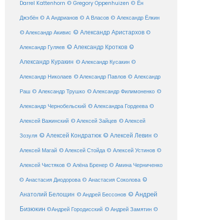
Darrel Kattenhorn
© Gregory Oppenhuizen
© Ён
Джэбён
© А Андрианов
© А Власов
© Александр Ёлкин
© Александр Аристархов
© Александр Акивис
©
© Александр Кротков
©
Александр Гуляев
Александр Куракин
© Александр Кусакин
©
Александр Николаев
© Александр Павлов
© Александр
Раш
© Александр Трушко
© Александр Филимоненко
©
Александр Чернобельский
© Александра Гордеева
©
© Алексей Зайцев
Алексей Важинский
© Алексей
© Алексей Кондратюк
© Алексей Левин
Зозуля
©
© Алексей Стойда
Алексей Магай
© Алексей Устинов
©
Алексей Чистяков
© Алёна Бренер
© Амина Черниченко
©
© Анастасия Диодорова
© Анастасия Соколова
Анатолий Белощин
© Андрей
© Андрей Бессонов
Бизюкин
©Андрей Городисский
© Андрей Замятин
©