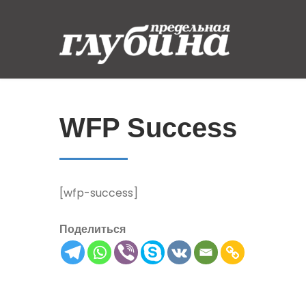
Skip
to
content
Предельная
Ныряем от души
глубина
WFP Success
[wfp-success]
Поделиться